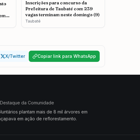
Inscrições para concurso da
sto
Prefeitura de Taubaté com 239
vagas terminam neste domingo (9)
sem
Taubaté
X/Twitter
Copiar link para WhatsApp
Destaque da Comunidade
luntários plantam mais de 8 mil árvores em
çapava em ação de reflorestamento.