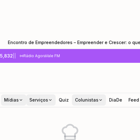
contro de Empreendedores – Empreender e Crescer: o que todo
5,832
|
|
Rádio AgoraVale FM
Mídias
Serviços
Quiz
Colunistas
DiaDe
Feed