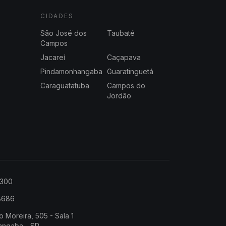
CIDADES
São José dos
Taubaté
Campos
Jacareí
Caçapava
Pindamonhangaba
Guaratinguetá
Caraguatatuba
Campos do
Jordão
2300
-8686
o Moreira, 505 - Sala 1
angaba - SP