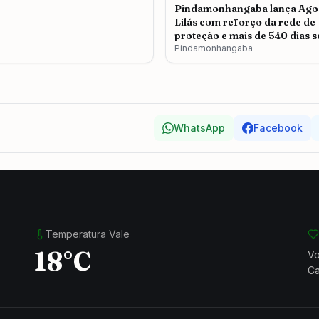
Pindamonhangaba lança Ago
Lilás com reforço da rede de
proteção e mais de 540 dias 
feminicídio
Pindamonhangaba
WhatsApp
Facebook
Temperatura Vale
18°C
Vo
Ca