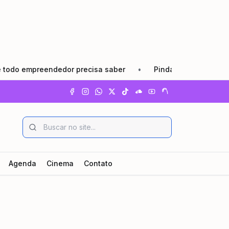
 empreendedor precisa saber
•
Pindamonhangaba lança Ago
Agenda
Cinema
Contato