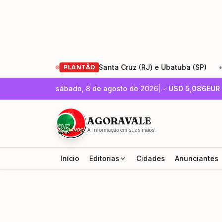
 da Rio-Santos entre Santa Cruz (RJ) e Ubatuba (SP)
•
En
PLANTÃO
sábado, 8 de agosto de 2026
|
USD
5,086
EUR
AGORAVALE
A Informação em suas mãos!
Início
Editorias
Cidades
Anunciantes