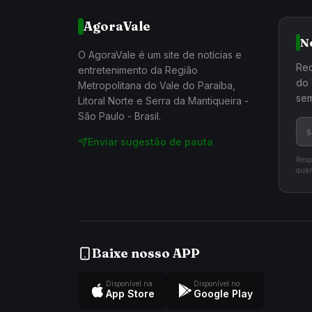
AgoraVale
N
O AgoraVale é um site de notícias e
Rec
entretenimento da Região
do 
Metropolitana do Vale do Paraíba,
sem
Litoral Norte e Serra da Mantiqueira -
São Paulo - Brasil.
Enviar sugestão de pauta
Resp
quan
Baixe nosso APP
Disponível na
Disponível no
App Store
Google Play