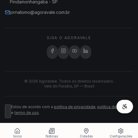
Pindamonhangaba - SP
jornalismo@agoravale.com.br
SIGA O AGORAVALE
© 2026 AgoraVale. Todos os direitos reservados.
Vale do Paraíba, SP — Brasil
Estou de acordo com a
política de privacidade
,
política de cookies
e
termo de uso
.
Início
Notícias
Cidades
Configurações