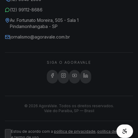
(12) 99112-8686
Av. Fortunato Moreira, 505 - Sala 1
Pindamonhangaba - SP
jornalismo@agoravale.com.br
SIGA O AGORAVALE
© 2026 AgoraVale. Todos os direitos reservados.
Vale do Paraíba, SP — Brasil
Estou de acordo com a
política de privacidade
,
política de cookies
e
termo de uso
.