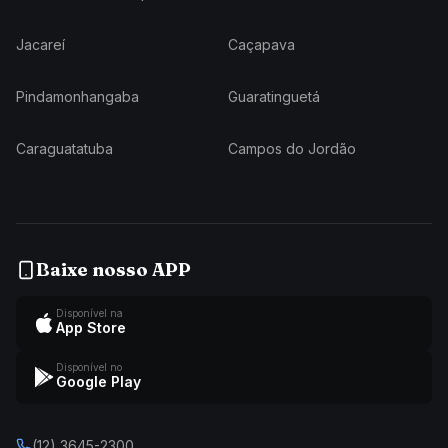
Jacareí
Caçapava
Pindamonhangaba
Guaratinguetá
Caraguatatuba
Campos do Jordão
Baixe nosso APP
Disponível na
App Store
Disponível no
Google Play
(12) 3645-2300