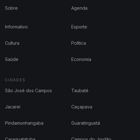
Sobre
Agenda
Informativo
Esporte
Cultura
Política
Saúde
Economia
CIDADES
São José dos Campos
Taubaté
Jacareí
Caçapava
Pindamonhangaba
Guaratinguetá
Caraguatatuba
Campos do Jordão