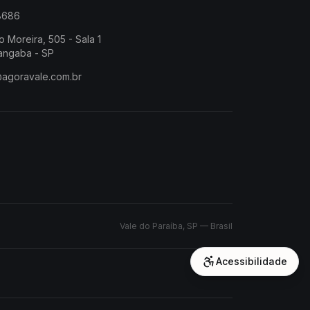
-8686
o Moreira, 505 - Sala 1
angaba - SP
@agoravale.com.br
Vale do Paraíba, SP — Brasil
Acessibilidade