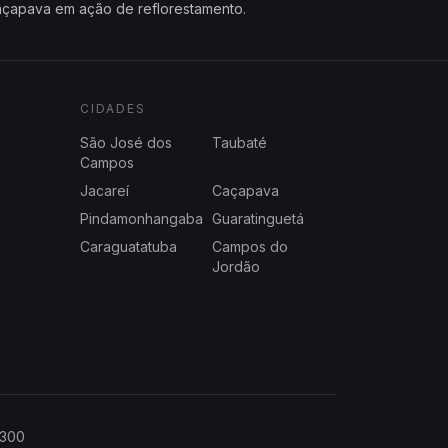
çapava em ação de reflorestamento.
CIDADES
São José dos
Taubaté
Campos
Jacareí
Caçapava
Pindamonhangaba
Guaratinguetá
Caraguatatuba
Campos do
Jordão
2300