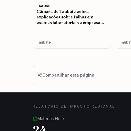
SAÚDE
Câmara de Taubaté cobra
explicações sobre falhas em
exames laboratoriais e empresa
admite problemas no atendimento
Taubaté
Tauba
Compartilhar esta página
RELATÓRIO DE IMPACTO REGIONAL
Matérias Hoje
24