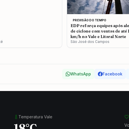
PREVISÃO DO TEMPO
EDP reforça equipes após ale
de ciclone com ventos de até
km/h no Vale e Litoral Norte
té
São José dos Campos
WhatsApp
Facebook
Temperatura Vale
18°C
Vo