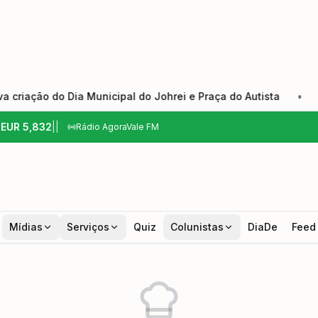
ão do Dia Municipal do Johrei e Praça do Autista
•
Bom P
6
EUR
5,832
|
|
Rádio AgoraVale FM
Mídias
Serviços
Quiz
Colunistas
DiaDe
Feed