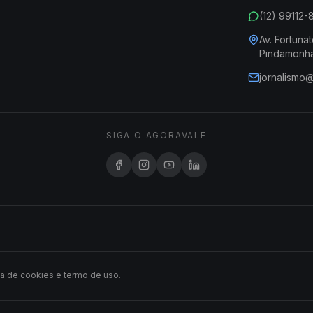
(12) 99112
Av. Fortunat
Pindamonh
jornalismo
SIGA O AGORAVALE
ca de cookies
e
termo de uso
.