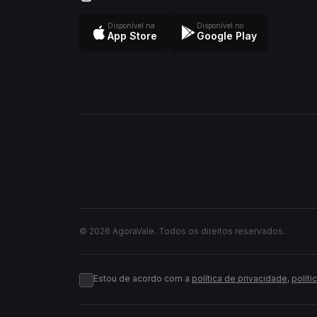
Disponível na
Disponível no
App Store
Google Play
© 2026 AgoraVale. Todos os direitos reservados.
Estou de acordo com a
política de privacidade
,
políti