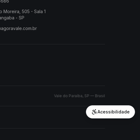
-8686
o Moreira, 505 - Sala 1
angaba - SP
@agoravale.com.br
Vale do Paraíba, SP — Brasil
Acessibilidade