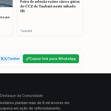
Feira de adoção reúne cães e gatos
do CCZ de Taubaté neste sábado
(8)
rro ao
Taubaté
X/Twitter
Copiar link para WhatsApp
Destaque da Comunidade
luntários plantam mais de 8 mil árvores em
çapava em ação de reflorestamento.