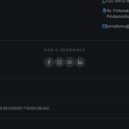
(12) 99112
Av. Fortunat
Pindamonh
jornalismo
SIGA O AGORAVALE
ca de cookies
e
termo de uso
.