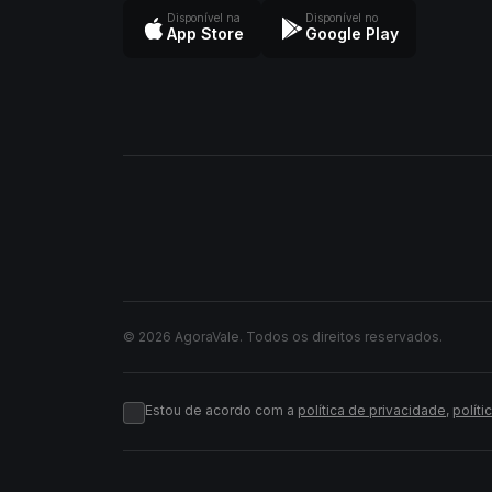
Disponível na
Disponível no
App Store
Google Play
© 2026 AgoraVale. Todos os direitos reservados.
Estou de acordo com a
política de privacidade
,
políti