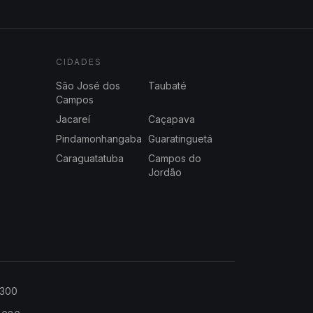
CIDADES
São José dos
Taubaté
Campos
Jacareí
Caçapava
Pindamonhangaba
Guaratinguetá
Caraguatatuba
Campos do
Jordão
2300