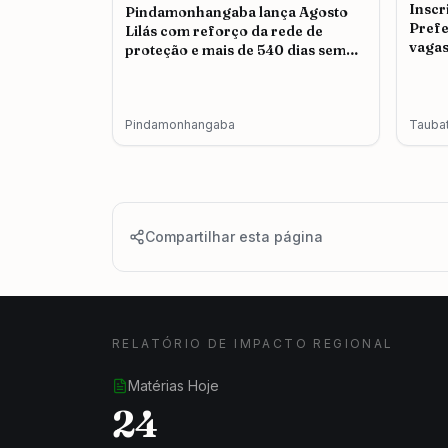
Inscr
Pindamonhangaba lança Agosto
Prefe
Lilás com reforço da rede de
vagas
proteção e mais de 540 dias sem
feminicídio
Pindamonhangaba
Tauba
Compartilhar esta página
RELATÓRIO DE IMPACTO REGIONAL
Matérias Hoje
24