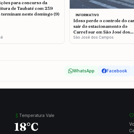
ições para concurso da
itura de Taubaté com 239
 terminam neste domingo (9)
INFORMATIVO
Idoso perde o controle do ca
sair do estacionamento do
Carrefour em São José dos
té
Campos
São José dos Campos
WhatsApp
Facebook
Temperatura Vale
18°C
Vo
Ca