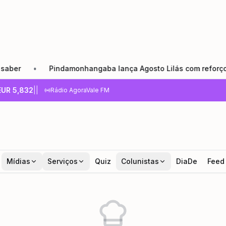
•
Pindamonhangaba lança Agosto Lilás com reforço da red
EUR
5,832
|
|
Rádio AgoraVale FM
Mídias
Serviços
Quiz
Colunistas
DiaDe
Feed