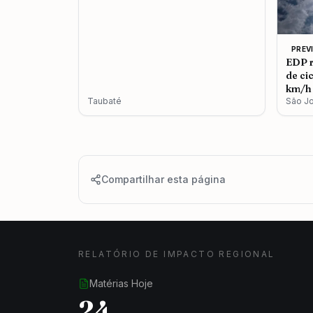
PREV
EDP r
de ci
km/h 
Taubaté
São J
Compartilhar esta página
RELATÓRIO DE IMPACTO REGIONAL
Matérias Hoje
24