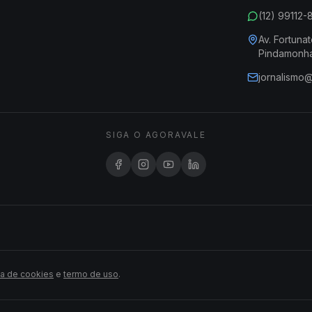
(12) 99112
Av. Fortunat
Pindamonh
jornalismo
SIGA O AGORAVALE
ca de cookies
e
termo de uso
.