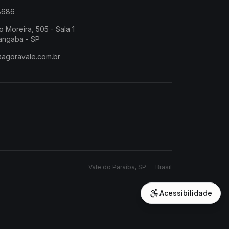
-8686
o Moreira, 505 - Sala 1
angaba - SP
@agoravale.com.br
Vale do Paraíba, SP — Brasil
Acessibilidade