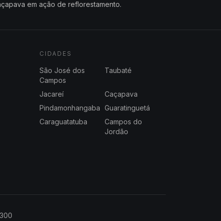
çapava em ação de reflorestamento.
CIDADES
São José dos
Taubaté
Campos
Jacareí
Caçapava
Pindamonhangaba
Guaratinguetá
Caraguatatuba
Campos do
Jordão
2300