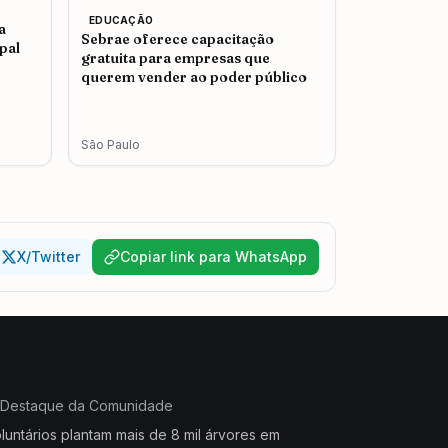
EDUCAÇÃO
a
Sebrae oferece capacitação
pal
gratuita para empresas que
querem vender ao poder público
São Paulo
X/Twitter
Copiar link para WhatsApp
Destaque da Comunidade
luntários plantam mais de 8 mil árvores em