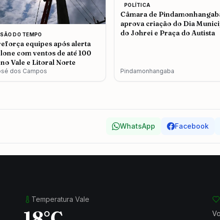
POLÍTICA
Câmara de Pindamonhangab
aprova criação do Dia Munici
do Johrei e Praça do Autista
ISÃO DO TEMPO
eforça equipes após alerta
clone com ventos de até 100
no Vale e Litoral Norte
osé dos Campos
Pindamonhangaba
WhatsApp
Facebook
Temperatura Vale
18°C
Vo