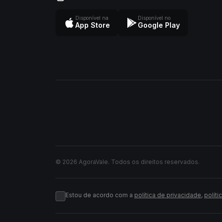
Disponível na
Disponível no
App Store
Google Play
© 2026 AgoraVale. Todos os direitos reservados.
Estou de acordo com a
política de privacidade
,
políti