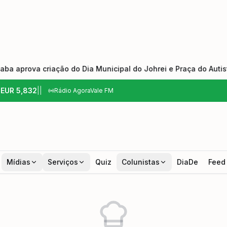
ova criação do Dia Municipal do Johrei e Praça do Autista
6
EUR
5,832
|
|
Rádio AgoraVale FM
Mídias
Serviços
Quiz
Colunistas
DiaDe
Feed