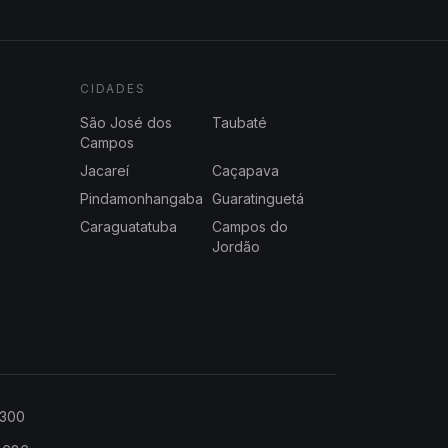
CIDADES
São José dos
Taubaté
Campos
Jacareí
Caçapava
Pindamonhangaba
Guaratinguetá
Caraguatatuba
Campos do
Jordão
2300