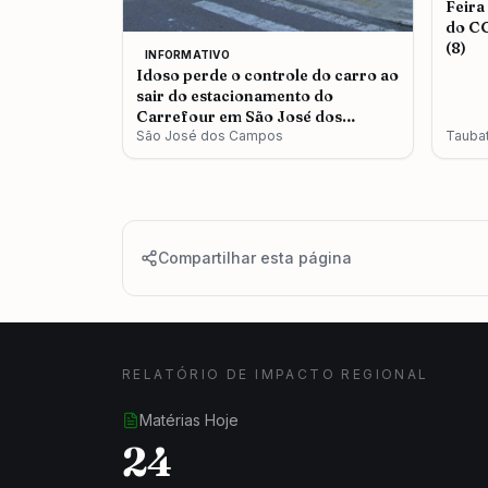
Feira
do CC
(8)
INFORMATIVO
Idoso perde o controle do carro ao
sair do estacionamento do
Carrefour em São José dos
Campos
São José dos Campos
Tauba
Compartilhar esta página
RELATÓRIO DE IMPACTO REGIONAL
Matérias Hoje
24