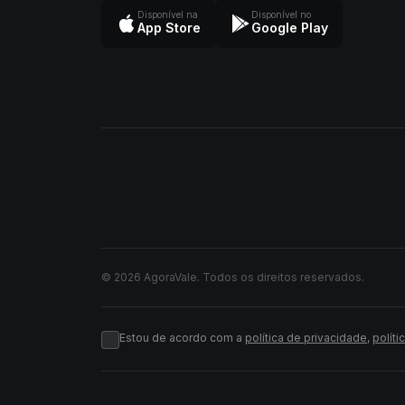
Disponível na
Disponível no
App Store
Google Play
© 2026 AgoraVale. Todos os direitos reservados.
Estou de acordo com a
política de privacidade
,
políti