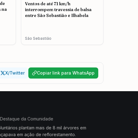
 de
Ventos de até 71 km/h
 na
interrompem travessia de balsa
entre São Sebastião e Ilhabela
São Sebastião
X/Twitter
Copiar link para WhatsApp
Destaque da Comunidade
luntários plantam mais de 8 mil árvores em
çapava em ação de reflorestamento.