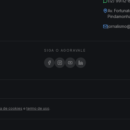
(12) 99112
Av. Fortunat
Pindamonh
jornalismo
SIGA O AGORAVALE
ca de cookies
e
termo de uso
.