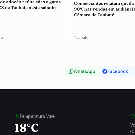
 de adoção reúne cães e gatos
Comerciantes relatam queda
Z de Taubaté neste sábado
90% nas vendas em audiência
Câmara de Taubaté
té
Taubaté
WhatsApp
Facebook
Temperatura Vale
18°C
Vo
Ca