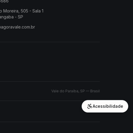
-8686
o Moreira, 505 - Sala 1
angaba - SP
@agoravale.com.br
Vale do Paraíba, SP — Brasil
Acessibilidade