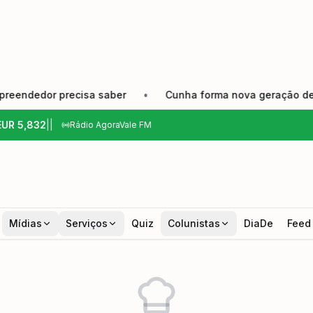
dedor precisa saber
•
Cunha forma nova geração de produt
EUR
5,832
|
|
Rádio AgoraVale FM
Mídias
Serviços
Quiz
Colunistas
DiaDe
Feed