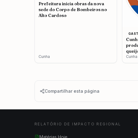
Prefeitura inicia obras da nova
sede do Corpo de Bombeiros no
Alto Cardoso
GAS
Cunha
produ
queij
Cunha
Cunha
Compartilhar esta página
RELATÓRIO DE IMPACTO REGIONAL
Matérias Hoje