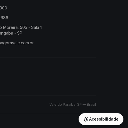
2300
-8686
o Moreira, 505 - Sala 1
angaba - SP
@agoravale.com.br
Vale do Paraíba, SP — Brasil
Acessibilidade