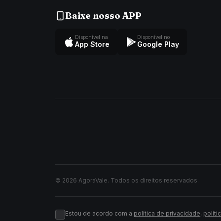
Baixe nosso APP
Disponível na
Disponível no
App Store
Google Play
© 2026 AgoraVale. Todos os direitos reservados.
Estou de acordo com a
política de privacidade
,
políti