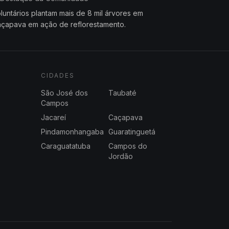
luntários plantam mais de 8 mil árvores em
çapava em ação de reflorestamento.
CIDADES
São José dos
Taubaté
Campos
Jacareí
Caçapava
Pindamonhangaba
Guaratinguetá
Caraguatatuba
Campos do
Jordão