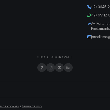
(12) 3645-
(12) 99112
Av. Fortunat
Pindamonh
jornalismo
SIGA O AGORAVALE
ca de cookies
e
termo de uso
.