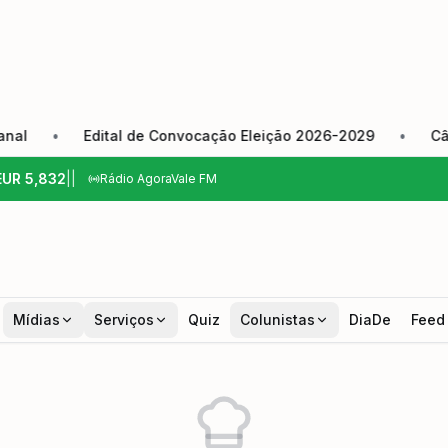
•
Edital de Convocação Eleição 2026-2029
•
Câmara 
EUR
5,832
|
|
Rádio AgoraVale FM
Mídias
Serviços
Quiz
Colunistas
DiaDe
Feed