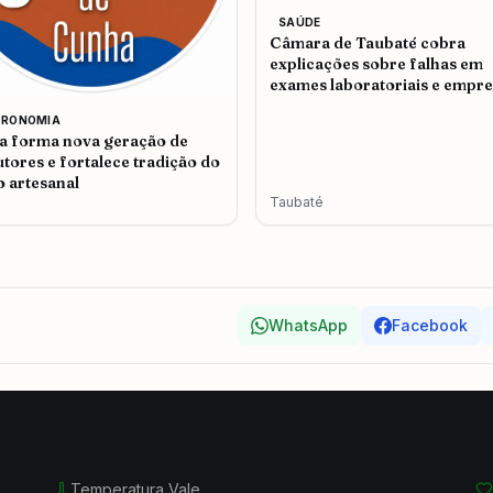
SAÚDE
Câmara de Taubaté cobra
explicações sobre falhas em
exames laboratoriais e empr
admite problemas no atendi
TRONOMIA
 forma nova geração de
tores e fortalece tradição do
o artesanal
Taubaté
WhatsApp
Facebook
Temperatura Vale