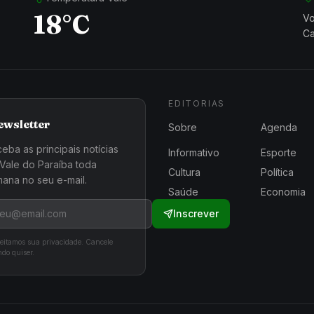
18°C
Vo
Ca
EDITORIAS
ewsletter
Sobre
Agenda
eba as principais notícias
Informativo
Esporte
Vale do Paraíba toda
Cultura
Política
ana no seu e-mail.
Saúde
Economia
Inscrever
eitamos sua privacidade. Cancele
do quiser.