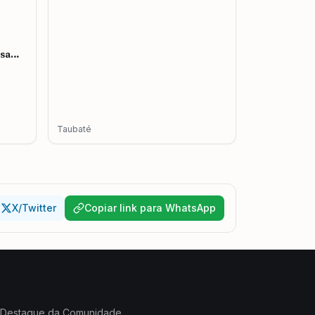
esa
mento
Taubaté
X/Twitter
Copiar link para WhatsApp
Destaque da Comunidade