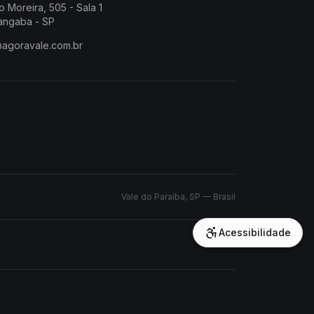
o Moreira, 505 - Sala 1
angaba - SP
@agoravale.com.br
Vale do Paraíba, SP — Brasil
Acessibilidade