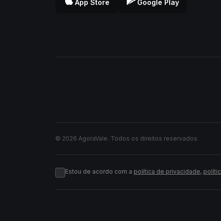
App Store
Google Play
© 2026 AgoraVale. Todos os direitos reservados.
Estou de acordo com a
política de privacidade
,
políti