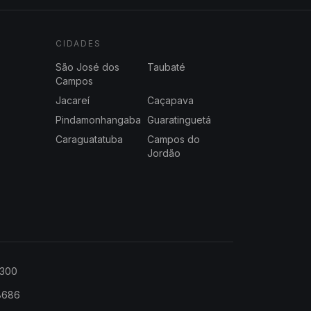
CIDADES
São José dos
Taubaté
Campos
Jacareí
Caçapava
Pindamonhangaba
Guaratinguetá
Caraguatatuba
Campos do
Jordão
2300
-8686