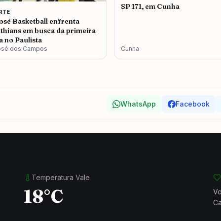
SP 171, em Cunha
RTE
osé Basketball enfrenta
thians em busca da primeira
ia no Paulista
osé dos Campos
Cunha
WhatsApp
Facebook
Temperatura Vale
18°C
Vo
Ca