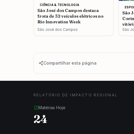
CIÊNCIA & TECNOLOGIA
ESPO
São José dos Campos destaca
São J
frota de 32 veículos elétricos no
Corin
Rio Innovation Week
vitór
São José dos Campos
São J
Compartilhar esta página
RELATÓRIO DE IMPACTO REGIONAL
Matérias Hoje
24