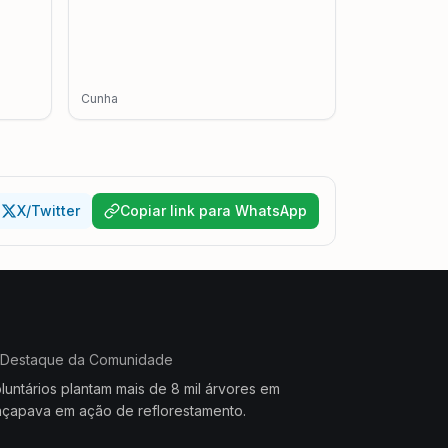
Cunha
X/Twitter
Copiar link para WhatsApp
Destaque da Comunidade
luntários plantam mais de 8 mil árvores em
çapava em ação de reflorestamento.