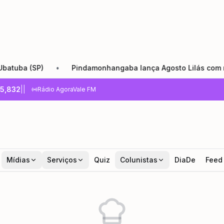
ba (SP)
•
Pindamonhangaba lança Agosto Lilás com reforç
5,832
|
|
Rádio AgoraVale FM
Mídias
Serviços
Quiz
Colunistas
DiaDe
Feed