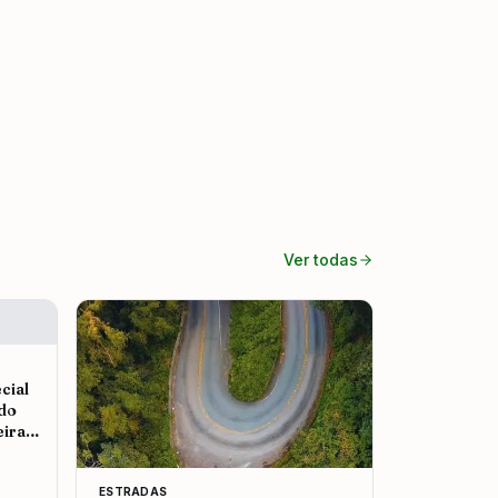
Ver todas
cial
 do
eira
ESTRADAS