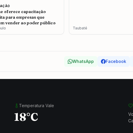
CAÇÃO
e oferece capacitação
ita para empresas que
m vender ao poder público
aulo
Taubaté
WhatsApp
Facebook
Temperatura Vale
18°C
Vo
Ca