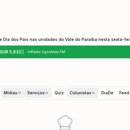
 Dia dos Pais nas unidades do Vale do Paraíba nesta sexta-feir
6
EUR
5,832
|
|
Rádio AgoraVale FM
Mídias
Serviços
Quiz
Colunistas
DiaDe
Feed