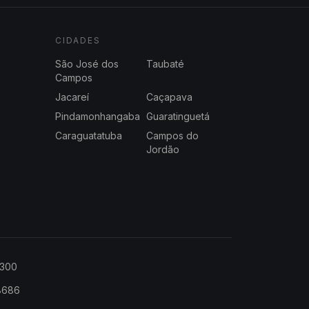
CIDADES
São José dos
Taubaté
Campos
Jacareí
Caçapava
Pindamonhangaba
Guaratinguetá
Caraguatatuba
Campos do
Jordão
2300
-8686