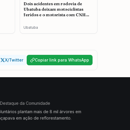
Dois acidentes em rodovia de
Ubatuba deixam motociclistas
feridos e o motorista com CNH
cassada é autuado
Ubatuba
X/Twitter
Copiar link para WhatsApp
Destaque da Comunidade
luntários plantam mais de 8 mil árvores em
çapava em ação de reflorestamento.