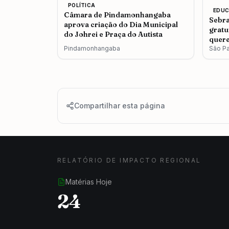
POLÍTICA
EDU
Câmara de Pindamonhangaba
Sebra
aprova criação do Dia Municipal
gratu
do Johrei e Praça do Autista
quere
Pindamonhangaba
São P
Compartilhar esta página
RELATÓRIO DE IMPACTO REGIONAL
Matérias Hoje
24