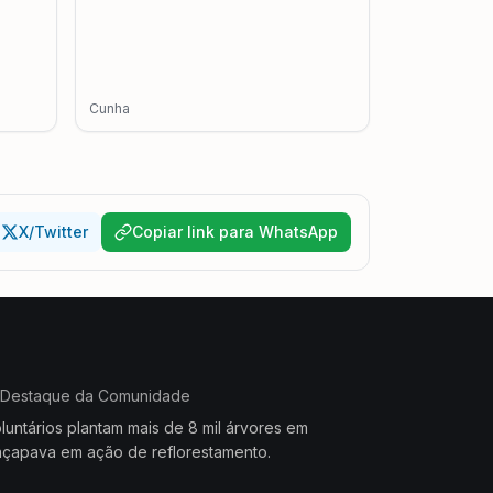
Cunha
X/Twitter
Copiar link para WhatsApp
Destaque da Comunidade
luntários plantam mais de 8 mil árvores em
çapava em ação de reflorestamento.