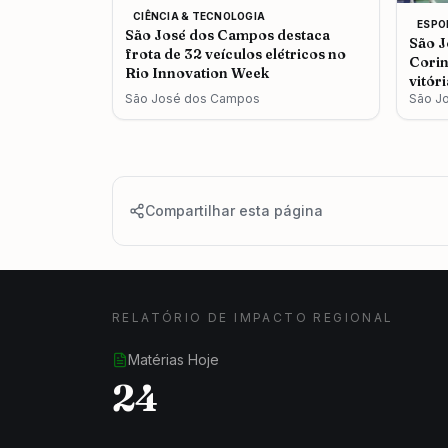
CIÊNCIA & TECNOLOGIA
ESPO
São José dos Campos destaca
São J
frota de 32 veículos elétricos no
Corin
Rio Innovation Week
vitór
São José dos Campos
São J
Compartilhar esta página
RELATÓRIO DE IMPACTO REGIONAL
Matérias Hoje
24