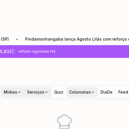
•
Pindamonhangaba lança Agosto Lilás com reforço da rede
5,832
|
|
Rádio AgoraVale FM
Mídias
Serviços
Quiz
Colunistas
DiaDe
Feed