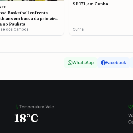
SP 171, em Cunha
RTE
osé Basketball enfrenta
thians em busca da primeira
ia no Paulista
osé dos Campos
Cunha
WhatsApp
Facebook
Temperatura Vale
18°C
Vo
Ca