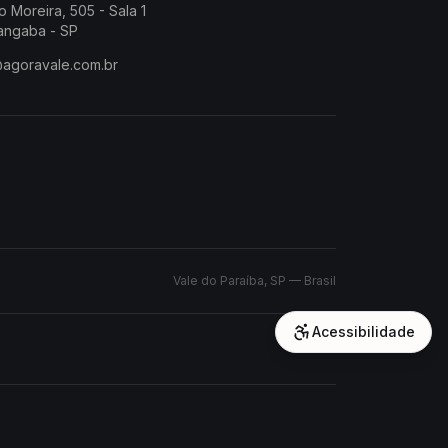
o Moreira, 505 - Sala 1
angaba - SP
@agoravale.com.br
Vale do Paraíba, SP — Brasil
Acessibilidade