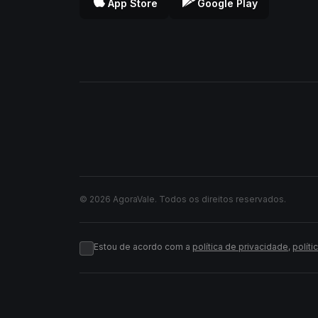
App Store
Google Play
© 2026 AgoraVale. Todos os direitos reservados.
Estou de acordo com a
política de privacidade
,
políti