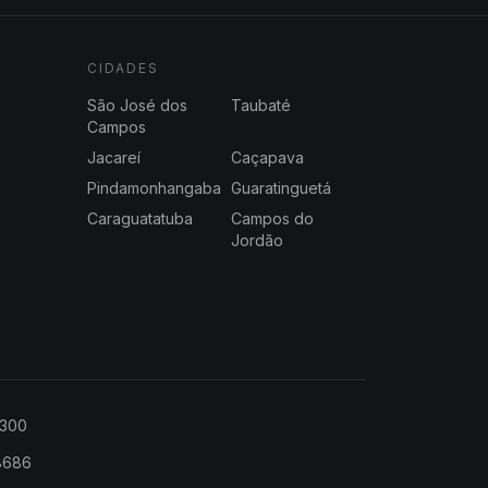
CIDADES
São José dos
Taubaté
Campos
Jacareí
Caçapava
Pindamonhangaba
Guaratinguetá
Caraguatatuba
Campos do
Jordão
2300
-8686