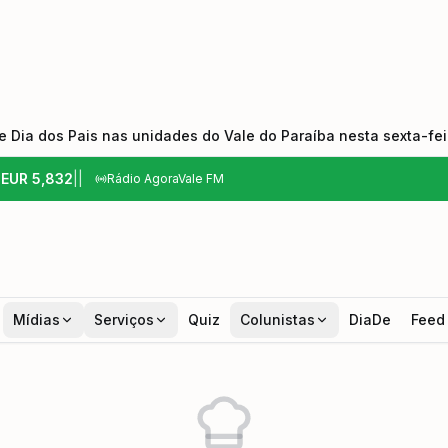
 Dia dos Pais nas unidades do Vale do Paraíba nesta sexta-feir
6
EUR
5,832
|
|
Rádio AgoraVale FM
Mídias
Serviços
Quiz
Colunistas
DiaDe
Feed