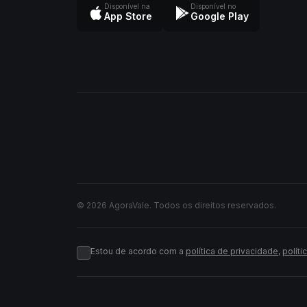
Disponível na
Disponível no
App Store
Google Play
© 2026 AgoraVale. Todos os direitos reservados.
Estou de acordo com a
política de privacidade
,
políti