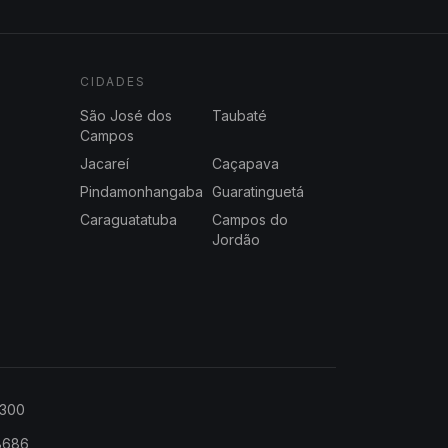
CIDADES
São José dos
Taubaté
Campos
Jacareí
Caçapava
Pindamonhangaba
Guaratinguetá
Caraguatatuba
Campos do
Jordão
2300
-8686