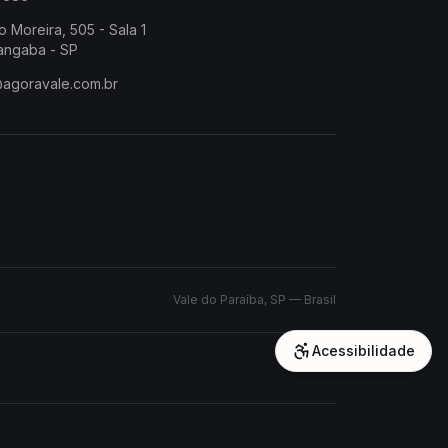
o Moreira, 505 - Sala 1
angaba - SP
@agoravale.com.br
Vale do Paraíba, SP — Brasil
Acessibilidade