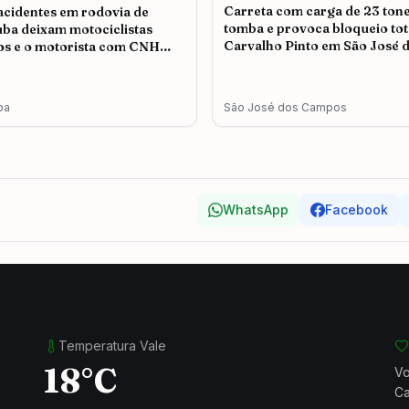
Carreta com carga de 23 ton
acidentes em rodovia de
tomba e provoca bloqueio tot
ba deixam motociclistas
Carvalho Pinto em São José 
os e o motorista com CNH
Campos
da é autuado
ba
São José dos Campos
WhatsApp
Facebook
Temperatura Vale
18°C
Vo
Ca