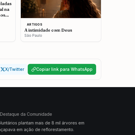
eladas
al na
dos
ARTIGOS
A intimidade com Deus
São Paulo
X/Twitter
Copiar link para WhatsApp
Destaque da Comunidade
luntários plantam mais de 8 mil árvores em
çapava em ação de reflorestamento.