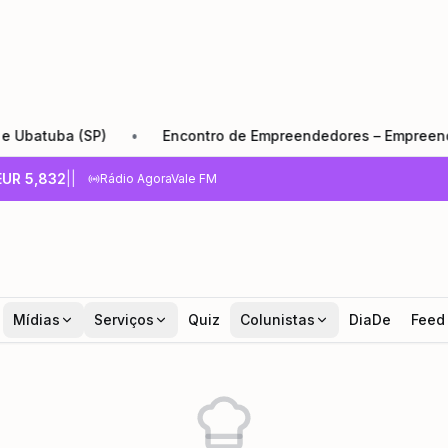
tuba (SP)
•
Encontro de Empreendedores – Empreender e C
EUR
5,832
|
|
Rádio AgoraVale FM
Mídias
Serviços
Quiz
Colunistas
DiaDe
Feed