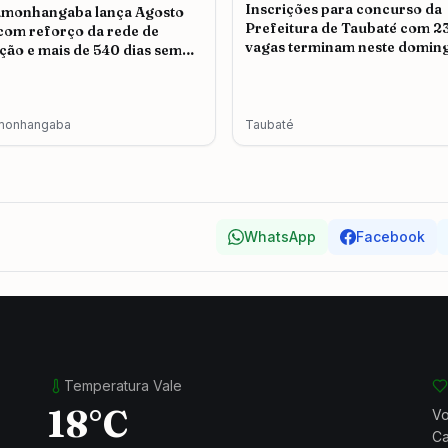
Inscrições para concurso da
amonhangaba lança Agosto
Prefeitura de Taubaté com 2
 com reforço da rede de
vagas terminam neste doming
ção e mais de 540 dias sem
icídio
monhangaba
Taubaté
WhatsApp
Facebook
Temperatura Vale
18°C
Vo
Ca