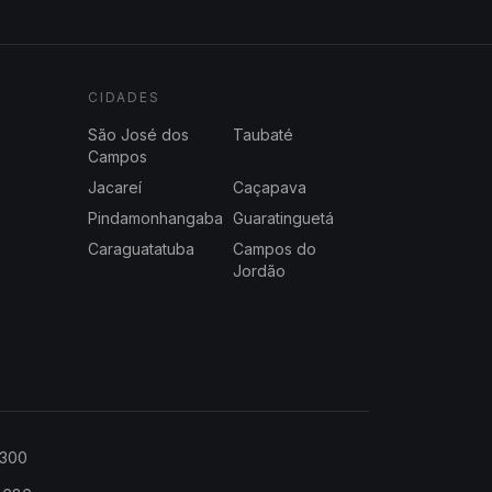
CIDADES
São José dos
Taubaté
Campos
Jacareí
Caçapava
Pindamonhangaba
Guaratinguetá
Caraguatatuba
Campos do
Jordão
2300