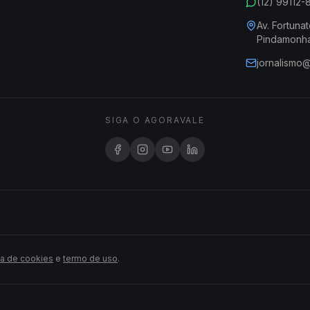
(12) 99112
Av. Fortunat
Pindamonh
jornalismo
SIGA O AGORAVALE
ca de cookies
e
termo de uso
.