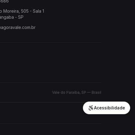
-8686
o Moreira, 505 - Sala 1
angaba - SP
@agoravale.com.br
Vale do Paraíba, SP — Brasil
Acessibilidade