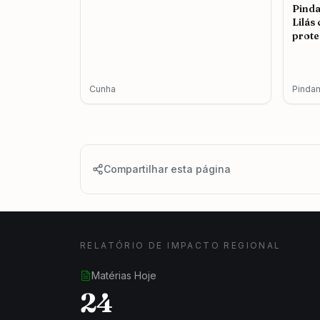
Pind
Lilás
prote
femin
Cunha
Pinda
Compartilhar esta página
RELATÓRIO DE IMPACTO REGIONAL
Matérias Hoje
24