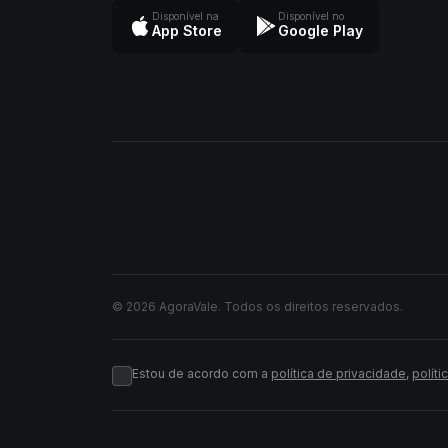
Disponível na
Disponível no
App Store
Google Play
© 2026 AgoraVale. Todos os direitos reservados.
Estou de acordo com a
política de privacidade
,
políti