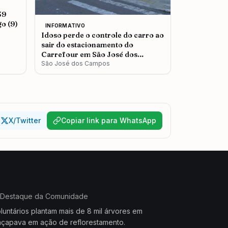
39
o (9)
INFORMATIVO
Idoso perde o controle do carro ao
sair do estacionamento do
Carrefour em São José dos
Campos
São José dos Campos
X/Twitter
Copiar link para WhatsApp
Destaque da Comunidade
luntários plantam mais de 8 mil árvores em
çapava em ação de reflorestamento.