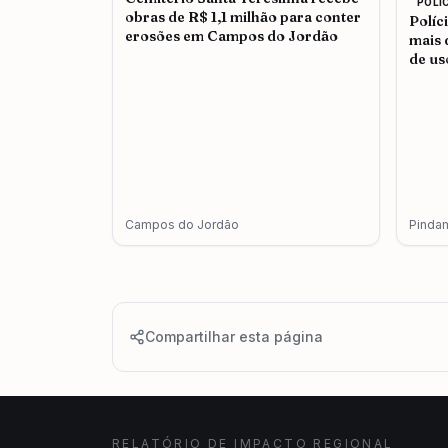
POLI
obras de R$ 1,1 milhão para conter
Políc
erosões em Campos do Jordão
mais 
de us
adul
Campos do Jordão
Pinda
Compartilhar esta página
RELATÓRIO DE IMPACTO REGIONAL