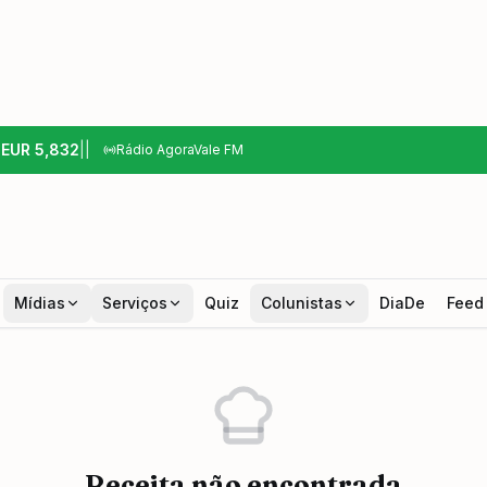
6
EUR
5,832
|
|
Rádio AgoraVale FM
Mídias
Serviços
Quiz
Colunistas
DiaDe
Feed
Receita não encontrada