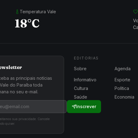
Temperatura Vale
18°C
Vo
Ca
EDITORIAS
ewsletter
Sobre
Agenda
eba as principais notícias
Informativo
Esporte
Vale do Paraíba toda
Cultura
Política
ana no seu e-mail.
Saúde
Economia
Inscrever
eitamos sua privacidade. Cancele
do quiser.