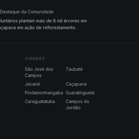
Destaque da Comunidade
luntários plantam mais de 8 mil árvores em
çapava em ação de reflorestamento.
CIDADES
São José dos
Taubaté
Campos
Jacareí
Caçapava
Pindamonhangaba
Guaratinguetá
Caraguatatuba
Campos do
Jordão