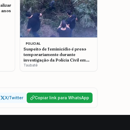
alizar
2 anos
POLICIAL
Suspeito de feminicídio é preso
temporariamente durante
investigação da Polícia Civil em
Taubaté
Taubaté
X/Twitter
Copiar link para WhatsApp