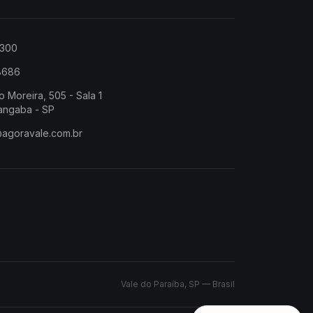
2300
-8686
o Moreira, 505 - Sala 1
angaba - SP
@agoravale.com.br
Vale do Paraíba, SP — Brasil