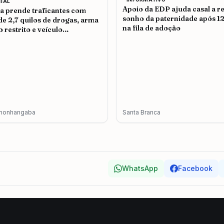
CIAL
Apoio da EDP ajuda casal a re
ia prende traficantes com
sonho da paternidade após 1
de 2,7 quilos de drogas, arma
na fila de adoção
o restrito e veículo
terado em Pindamonhangaba
monhangaba
Santa Branca
WhatsApp
Facebook