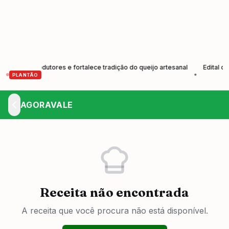
o de produtores e fortalece tradição do queijo artesanal
Edital de C
•
PLANTÃO
AGORAVALE
Receita não encontrada
A receita que você procura não está disponível.