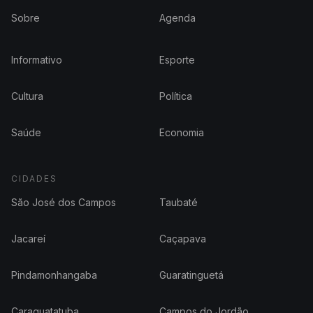
Sobre
Agenda
Informativo
Esporte
Cultura
Política
Saúde
Economia
CIDADES
São José dos Campos
Taubaté
Jacareí
Caçapava
Pindamonhangaba
Guaratinguetá
Caraguatatuba
Campos do Jordão