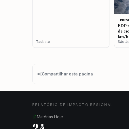
PREV
EDP r
de ci
km/h 
Taubaté
São J
Compartilhar esta página
RELATÓRIO DE IMPACTO REGIONAL
Matérias Hoje
24