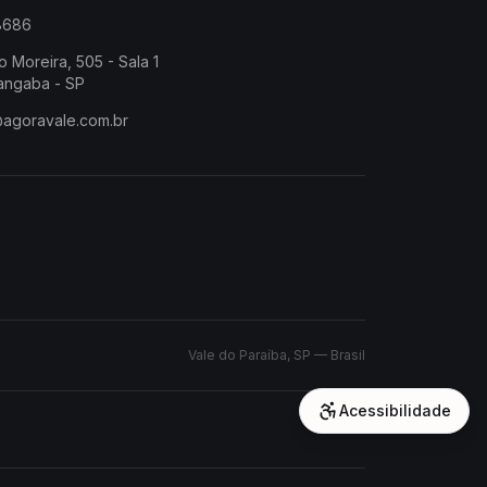
-8686
o Moreira, 505 - Sala 1
angaba - SP
@agoravale.com.br
Vale do Paraíba, SP — Brasil
Acessibilidade