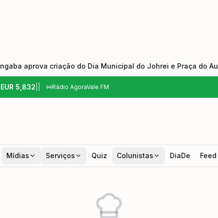
prova criação do Dia Municipal do Johrei e Praça do Autista
6
EUR
5,832
|
|
Rádio AgoraVale FM
Mídias
Serviços
Quiz
Colunistas
DiaDe
Feed