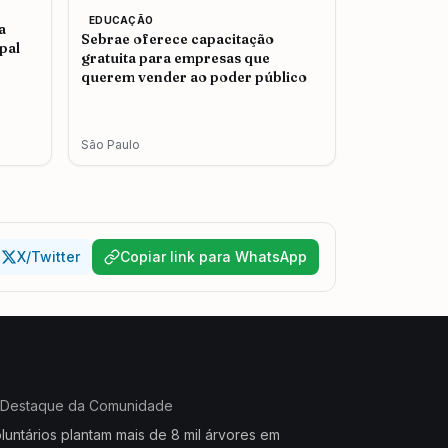
EDUCAÇÃO
a
Sebrae oferece capacitação
pal
gratuita para empresas que
querem vender ao poder público
São Paulo
X/Twitter
Copiar link para WhatsApp
Destaque da Comunidade
luntários plantam mais de 8 mil árvores em