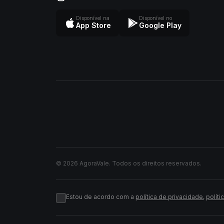
Disponível na
Disponível no
App Store
Google Play
© 2026 AgoraVale. Todos os direitos reservados.
Estou de acordo com a
política de privacidade
,
políti