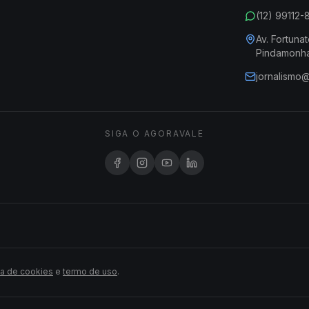
(12) 99112
Av. Fortunat
Pindamonh
jornalismo
SIGA O AGORAVALE
ca de cookies
e
termo de uso
.