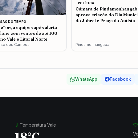
POLÍTICA
Câmara de Pindamonhangab
aprova criação do Dia Munici
do Johrei e Praça do Autista
ISÃO DO TEMPO
eforça equipes após alerta
clone com ventos de até 100
no Vale e Litoral Norte
osé dos Campos
Pindamonhangaba
WhatsApp
Facebook
Temperatura Vale
18°C
Vo