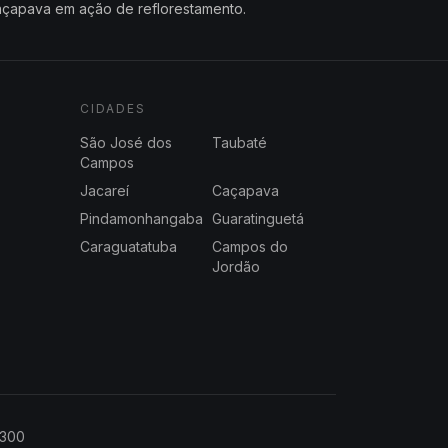
çapava em ação de reflorestamento.
CIDADES
São José dos
Taubaté
Campos
Jacareí
Caçapava
Pindamonhangaba
Guaratinguetá
Caraguatatuba
Campos do
Jordão
2300