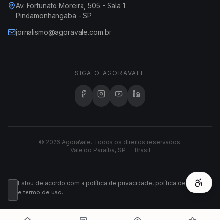
Av. Fortunato Moreira, 505 - Sala 1
Pindamonhangaba - SP
jornalismo@agoravale.com.br
SIGA O AGORAVALE
© 2026 AgoraVale. Todos os direitos reservados.
Vale do Paraíba, SP — Brasil
Estou de acordo com a
política de privacidade
,
política de cookies
e
termo de uso
.