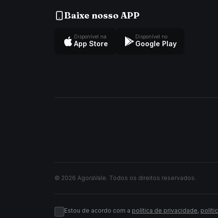
Baixe nosso APP
Disponível na
Disponível no
App Store
Google Play
© 2026 AgoraVale. Todos os direitos reservados.
Estou de acordo com a
política de privacidade
,
políti