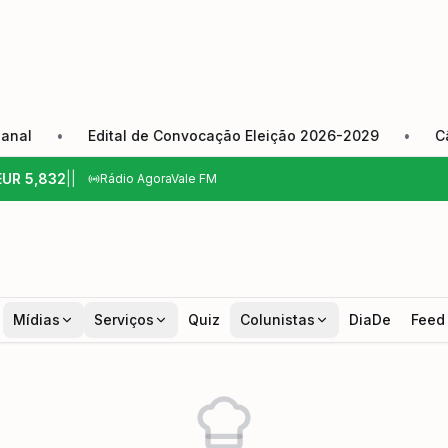
•
Edital de Convocação Eleição 2026-2029
•
Câmara
EUR
5,832
|
|
Rádio AgoraVale FM
Mídias
Serviços
Quiz
Colunistas
DiaDe
Feed