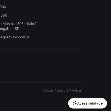
2300
-8686
o Moreira, 505 - Sala 1
angaba - SP
@agoravale.com.br
Vale do Paraíba, SP — Brasil
Acessibilidade