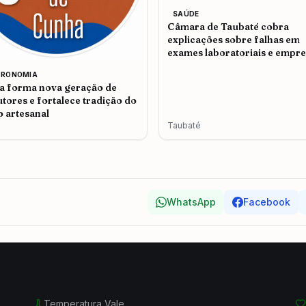
SAÚDE
Câmara de Taubaté cobra
explicações sobre falhas em
exames laboratoriais e empr
admite problemas no atendi
TRONOMIA
 forma nova geração de
tores e fortalece tradição do
o artesanal
Taubaté
WhatsApp
Facebook
Temperatura Vale