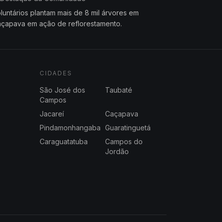
luntários plantam mais de 8 mil árvores em
çapava em ação de reflorestamento.
CIDADES
São José dos
Taubaté
Campos
Jacareí
Caçapava
Pindamonhangaba
Guaratinguetá
Caraguatatuba
Campos do
Jordão