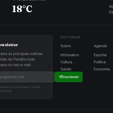
18°C
Vo
Ca
EDITORIAS
ewsletter
Sobre
Agenda
eba as principais notícias
Informativo
Esporte
Vale do Paraíba toda
Cultura
Política
ana no seu e-mail.
Saúde
Economia
Inscrever
eitamos sua privacidade. Cancele
do quiser.