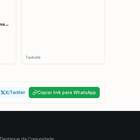
esa
mento
Taubaté
X/Twitter
Copiar link para WhatsApp
Destaque da Comunidade