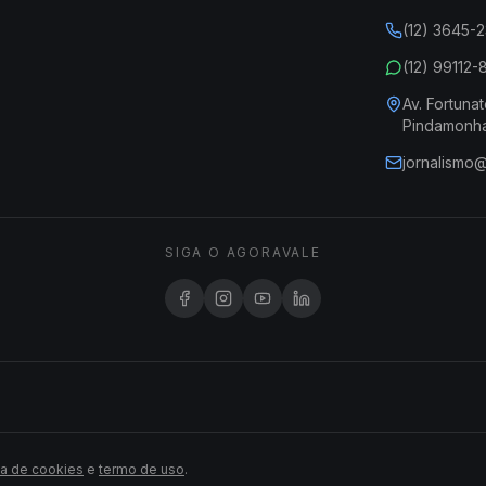
(12) 3645-
(12) 99112
Av. Fortunat
Pindamonh
jornalismo
SIGA O AGORAVALE
ca de cookies
e
termo de uso
.