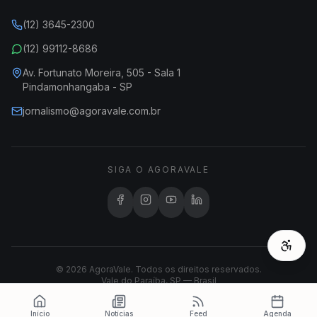
(12) 3645-2300
(12) 99112-8686
Av. Fortunato Moreira, 505 - Sala 1
Pindamonhangaba - SP
jornalismo@agoravale.com.br
SIGA O AGORAVALE
© 2026 AgoraVale. Todos os direitos reservados.
Vale do Paraíba, SP — Brasil
Início
Notícias
Feed
Agenda