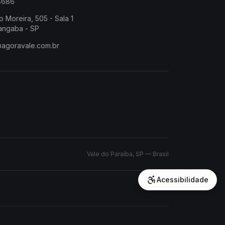
-8686
o Moreira, 505 - Sala 1
angaba - SP
@agoravale.com.br
Vale do Paraíba, SP — Brasil
Acessibilidade