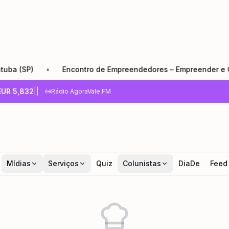
(SP)
•
Encontro de Empreendedores – Empreender e Cresce
EUR
5,832
|
|
Rádio AgoraVale FM
Mídias
Serviços
Quiz
Colunistas
DiaDe
Feed