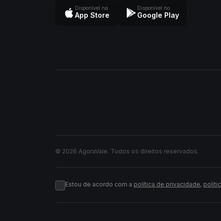
Disponível na
Disponível no
App Store
Google Play
© 2026 AgoraVale. Todos os direitos reservados.
Estou de acordo com a
política de privacidade
,
políti