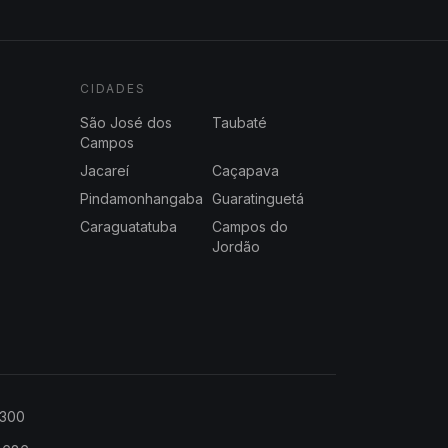
CIDADES
São José dos
Taubaté
Campos
Jacareí
Caçapava
Pindamonhangaba
Guaratinguetá
Caraguatatuba
Campos do
Jordão
2300