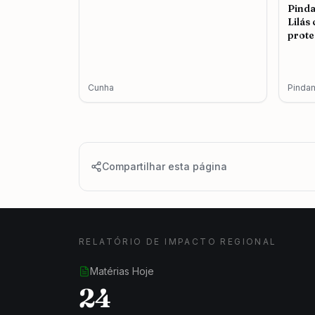
Pind
Lilás
prote
femin
Cunha
Pinda
Compartilhar esta página
RELATÓRIO DE IMPACTO REGIONAL
Matérias Hoje
24