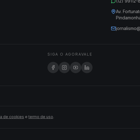
(12) 99112
Av. Fortunat
Pindamonh
jornalismo
SIGA O AGORAVALE
ca de cookies
e
termo de uso
.