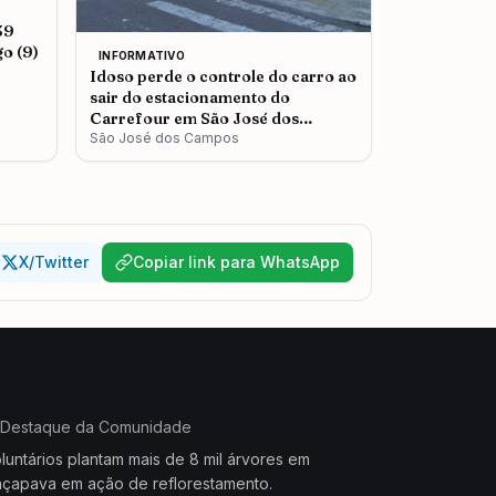
39
o (9)
INFORMATIVO
Idoso perde o controle do carro ao
sair do estacionamento do
Carrefour em São José dos
Campos
São José dos Campos
X/Twitter
Copiar link para WhatsApp
Destaque da Comunidade
luntários plantam mais de 8 mil árvores em
çapava em ação de reflorestamento.