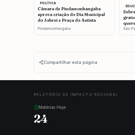
POLÍTICA
EDU
Câmara de Pindamonhangaba
Sebra
aprova criação do Dia Municipal
gratu
do Johrei e Praça do Autista
quere
Pindamonhangaba
São P
Compartilhar esta página
RELATÓRIO DE IMPACTO REGIONAL
Matérias Hoje
24