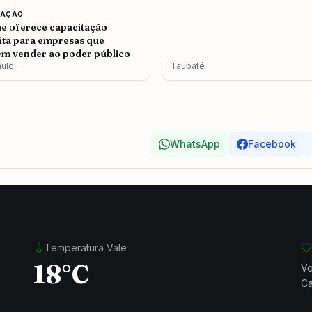
CAÇÃO
e oferece capacitação
ita para empresas que
m vender ao poder público
aulo
Taubaté
WhatsApp
Facebook
Temperatura Vale
18°C
Vo
Ca