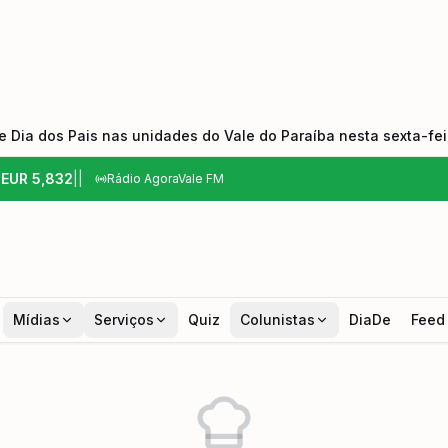
 Dia dos Pais nas unidades do Vale do Paraíba nesta sexta-feir
6
EUR
5,832
|
|
Rádio AgoraVale FM
Mídias
Serviços
Quiz
Colunistas
DiaDe
Feed