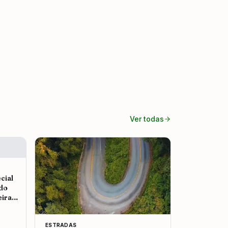
Ver todas
cial
 do
eira
ESTRADAS