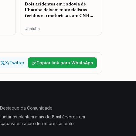
Dois acidentes em rodovia de
Ubatuba deixam motociclistas
feridos e o motorista com CNH
cassada é autuado
Ubatuba
X/Twitter
Copiar link para WhatsApp
Destaque da Comunidade
luntários plantam mais de 8 mil árvores em
çapava em ação de reflorestamento.