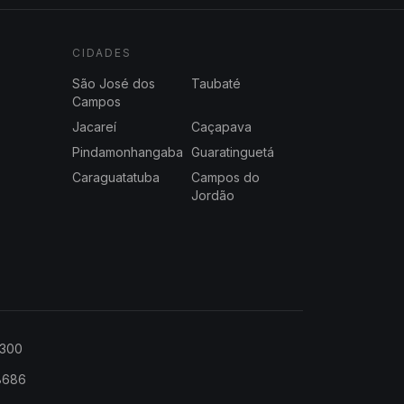
CIDADES
São José dos
Taubaté
Campos
Jacareí
Caçapava
Pindamonhangaba
Guaratinguetá
Caraguatatuba
Campos do
Jordão
2300
-8686