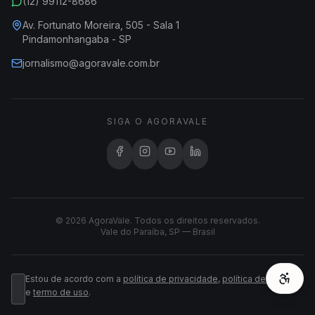
(12) 99112-8686
Av. Fortunato Moreira, 505 - Sala 1
Pindamonhangaba - SP
jornalismo@agoravale.com.br
SIGA O AGORAVALE
© 2026 AgoraVale. Todos os direitos reservados.
Vale do Paraíba, SP — Brasil
Estou de acordo com a
política de privacidade
,
política de cookies
e
termo de uso
.