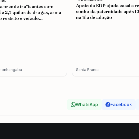
CIAL
Apoio da EDP ajuda casal a re
ia prende traficantes com
sonho da paternidade após 1
de 2,7 quilos de drogas, arma
na fila de adoção
o restrito e veículo
terado em Pindamonhangaba
monhangaba
Santa Branca
WhatsApp
Facebook