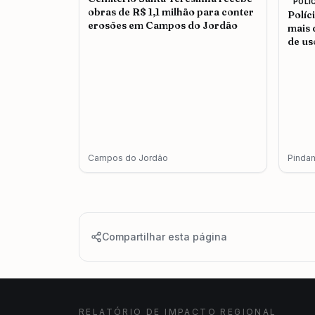
POLI
obras de R$ 1,1 milhão para conter
Políc
erosões em Campos do Jordão
mais 
de us
adul
Campos do Jordão
Pinda
Compartilhar esta página
RELATÓRIO DE IMPACTO REGIONAL