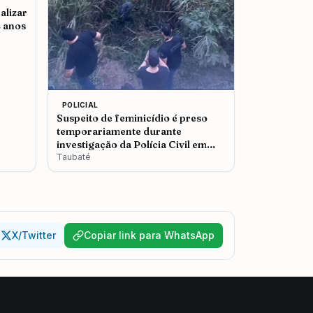
alizar
2 anos
POLICIAL
Suspeito de feminicídio é preso
temporariamente durante
investigação da Polícia Civil em
Taubaté
Taubaté
X/Twitter
Copiar link para WhatsApp