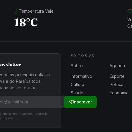
Temperatura Vale
18°C
Vo
Ca
EDITORIAS
ewsletter
Sobre
Agenda
eba as principais notícias
Informativo
Esporte
Vale do Paraíba toda
Cultura
Política
ana no seu e-mail.
Saúde
Economia
Inscrever
eitamos sua privacidade. Cancele
do quiser.