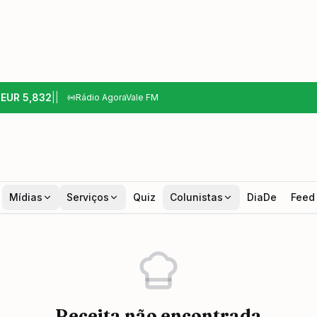
6
EUR
5,832
|
|
Rádio AgoraVale FM
Mídias
Serviços
Quiz
Colunistas
DiaDe
Feed
Receita não encontrada