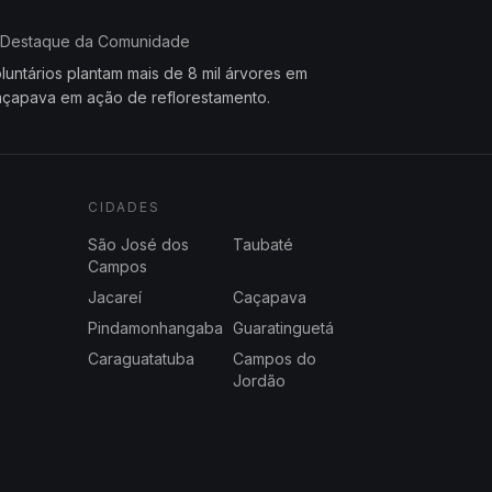
Destaque da Comunidade
luntários plantam mais de 8 mil árvores em
çapava em ação de reflorestamento.
CIDADES
São José dos
Taubaté
Campos
Jacareí
Caçapava
Pindamonhangaba
Guaratinguetá
Caraguatatuba
Campos do
Jordão