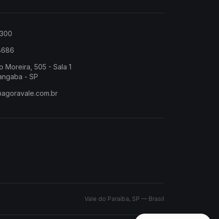
2300
-8686
o Moreira, 505 - Sala 1
angaba - SP
@agoravale.com.br
Vale do Paraíba, SP — Brasil