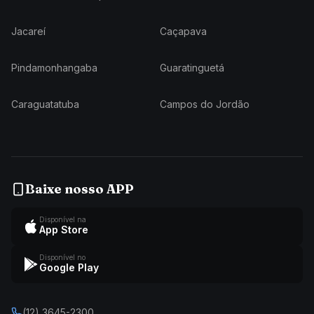
Jacareí
Caçapava
Pindamonhangaba
Guaratinguetá
Caraguatatuba
Campos do Jordão
Baixe nosso APP
Disponível na
App Store
Disponível no
Google Play
(12) 3645-2300