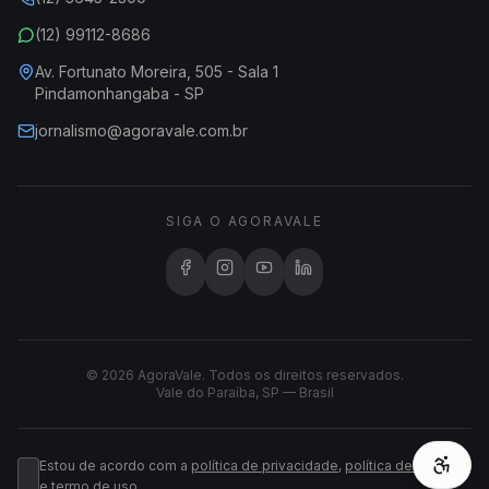
(12) 99112-8686
Av. Fortunato Moreira, 505 - Sala 1
Pindamonhangaba - SP
jornalismo@agoravale.com.br
SIGA O AGORAVALE
© 2026 AgoraVale. Todos os direitos reservados.
Vale do Paraíba, SP — Brasil
Estou de acordo com a
política de privacidade
,
política de cookies
e
termo de uso
.