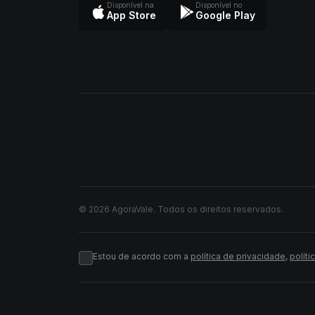
Disponível na
Disponível no
App Store
Google Play
© 2026 AgoraVale. Todos os direitos reservados.
Estou de acordo com a
política de privacidade
,
políti