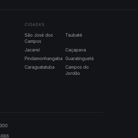
CIDADES
São José dos
Taubaté
Campos
Jacareí
Caçapava
Pindamonhangaba
Guaratinguetá
Caraguatatuba
Campos do
Jordão
2300
-8686