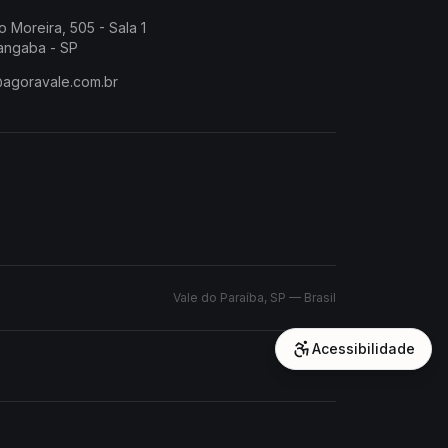
o Moreira, 505 - Sala 1
angaba - SP
@agoravale.com.br
Vale do Paraíba, SP — Brasil
Acessibilidade