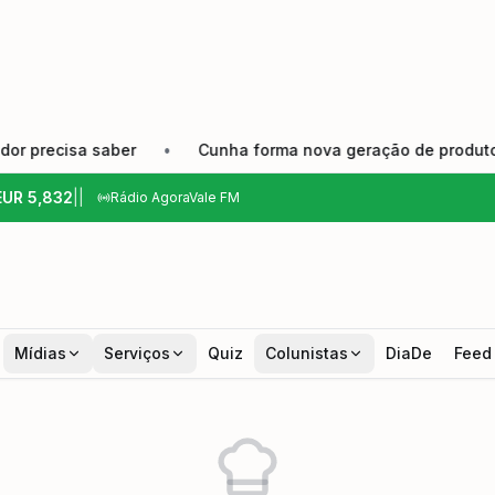
recisa saber
•
Cunha forma nova geração de produtores e f
EUR
5,832
|
|
Rádio AgoraVale FM
Mídias
Serviços
Quiz
Colunistas
DiaDe
Feed