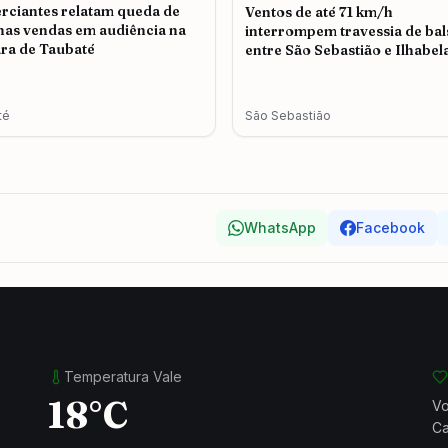
ciantes relatam queda de
Ventos de até 71 km/h
as vendas em audiência na
interrompem travessia de bal
ra de Taubaté
entre São Sebastião e Ilhabel
té
São Sebastião
WhatsApp
Facebook
Temperatura Vale
18°C
Vo
Ca