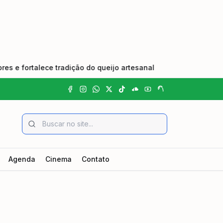
ortalece tradição do queijo artesanal
•
Edital de Convo
Agenda
Cinema
Contato