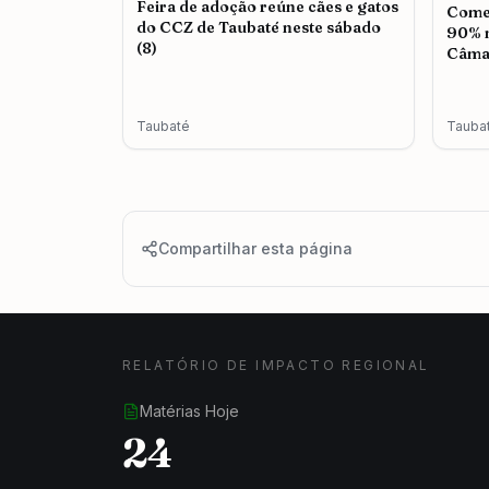
Feira de adoção reúne cães e gatos
Comer
do CCZ de Taubaté neste sábado
90% n
(8)
Câma
Taubaté
Tauba
Compartilhar esta página
RELATÓRIO DE IMPACTO REGIONAL
Matérias Hoje
24