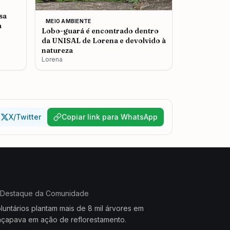
sa
MEIO AMBIENTE
a
Lobo-guará é encontrado dentro
da UNISAL de Lorena e devolvido à
natureza
Lorena
X/Twitter
Copiar link para WhatsApp
Destaque da Comunidade
luntários plantam mais de 8 mil árvores em
çapava em ação de reflorestamento.