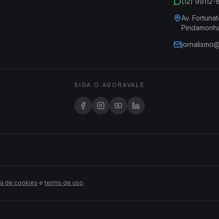
(12) 99112
Av. Fortunat
Pindamonh
jornalismo
SIGA O AGORAVALE
ca de cookies
e
termo de uso
.