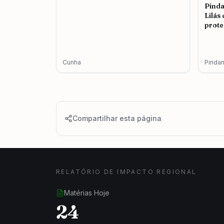
Pind
Lilás
prote
femin
Cunha
Pinda
Compartilhar esta página
RELATÓRIO DE IMPACTO REGIONAL
Matérias Hoje
24