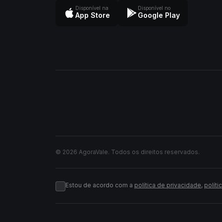
Disponível na
Disponível no
App Store
Google Play
© 2026 AgoraVale. Todos os direitos reservados.
Estou de acordo com a
política de privacidade
,
políti