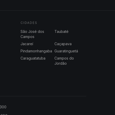
CIDADES
São José dos
Taubaté
Campos
Jacareí
Caçapava
Pindamonhangaba
Guaratinguetá
Caraguatatuba
Campos do
Jordão
2300