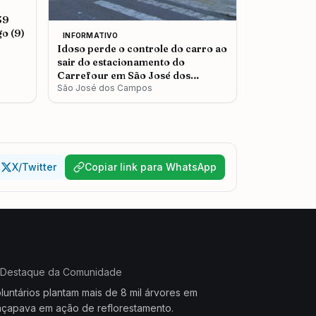
39
o (9)
INFORMATIVO
Idoso perde o controle do carro ao
sair do estacionamento do
Carrefour em São José dos
Campos
São José dos Campos
X/Twitter
Copiar link para WhatsApp
Destaque da Comunidade
luntários plantam mais de 8 mil árvores em
çapava em ação de reflorestamento.