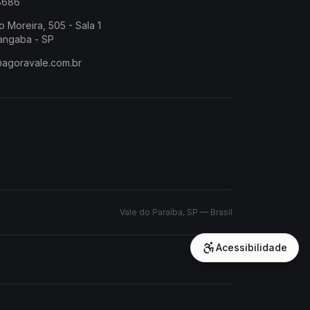
-8686
o Moreira, 505 - Sala 1
angaba - SP
@agoravale.com.br
Vale do Paraíba, SP — Brasil
Acessibilidade