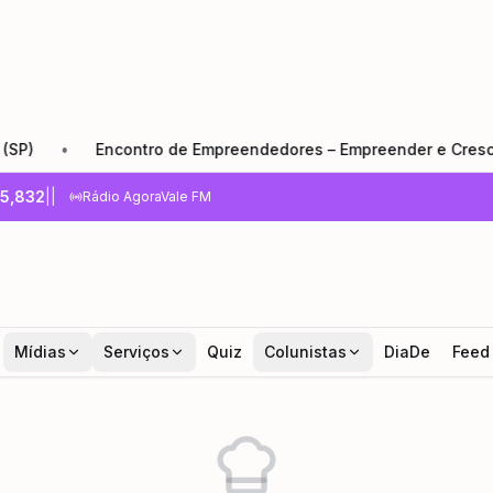
•
Encontro de Empreendedores – Empreender e Crescer: o 
5,832
|
|
Rádio AgoraVale FM
Mídias
Serviços
Quiz
Colunistas
DiaDe
Feed