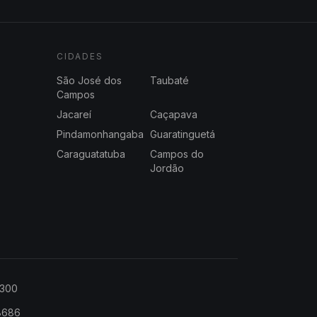
CIDADES
São José dos
Taubaté
Campos
Jacareí
Caçapava
Pindamonhangaba
Guaratinguetá
Caraguatatuba
Campos do
Jordão
2300
-8686