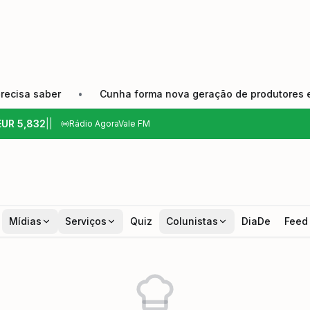
saber
•
Cunha forma nova geração de produtores e fortale
EUR
5,832
|
|
Rádio AgoraVale FM
Mídias
Serviços
Quiz
Colunistas
DiaDe
Feed