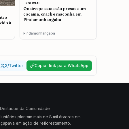
POLICIAL
Quatro pessoas são presas com
cocaína, crack e maconha em
ntro
Pindamonhangaba
vido à
Pindamonhangaba
X/Twitter
Copiar link para WhatsApp
Destaque da Comunidade
luntários plantam mais de 8 mil árvores em
çapava em ação de reflorestamento.