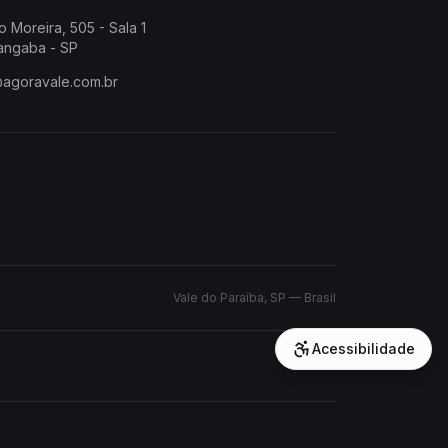
o Moreira, 505 - Sala 1
angaba - SP
@agoravale.com.br
Vale do Paraíba, SP — Brasil
Acessibilidade