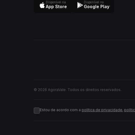
Disponível na
Disponível no
App Store
Google Play
© 2026 AgoraVale. Todos os direitos reservados.
Estou de acordo com a
política de privacidade
,
políti