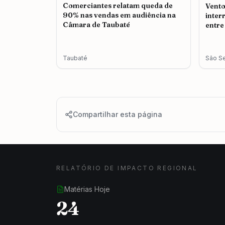
Comerciantes relatam queda de
Vento
90% nas vendas em audiência na
inter
Câmara de Taubaté
entre
Taubaté
São S
Compartilhar esta página
RELATÓRIO DE IMPACTO REGIONAL
Matérias Hoje
24