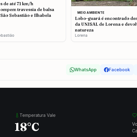
s de até 71 km/h
rompem travessia de balsa
MEIO AMBIENTE
 São Sebastião e Ilhabela
Lobo-guará é encontrado de
da UNISAL de Lorena e devol
natureza
ebastião
Lorena
WhatsApp
Facebook
Temperatura Vale
18°C
Vo
Ca