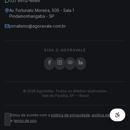
(12) 99112-8686
Av. Fortunato Moreira, 505 - Sala 1
Pindamonhangaba - SP
jornalismo@agoravale.com.br
SIGA O AGORAVALE
© 2026 AgoraVale. Todos os direitos reservados.
Vale do Paraíba, SP — Brasil
Estou de acordo com a
política de privacidade
,
política de cookies
e
termo de uso
.