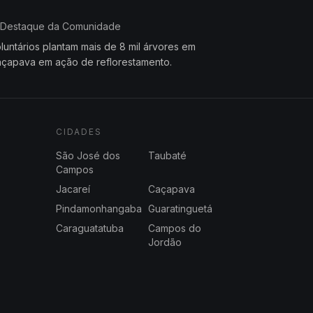
Destaque da Comunidade
luntários plantam mais de 8 mil árvores em
çapava em ação de reflorestamento.
CIDADES
São José dos
Taubaté
Campos
Jacareí
Caçapava
Pindamonhangaba
Guaratinguetá
Caraguatatuba
Campos do
Jordão