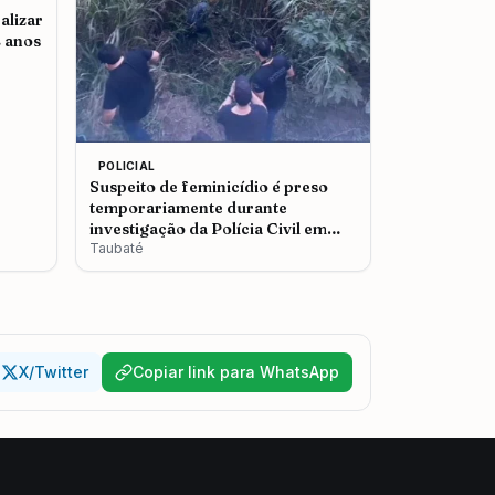
alizar
2 anos
POLICIAL
Suspeito de feminicídio é preso
temporariamente durante
investigação da Polícia Civil em
Taubaté
Taubaté
X/Twitter
Copiar link para WhatsApp