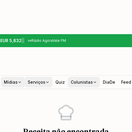
6
EUR
5,832
|
|
Rádio AgoraVale FM
Mídias
Serviços
Quiz
Colunistas
DiaDe
Feed
Receita não encontrada