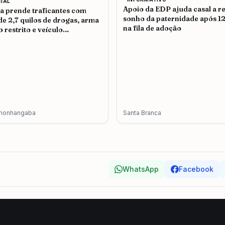
CIAL
Apoio da EDP ajuda casal a re
ia prende traficantes com
sonho da paternidade após 1
de 2,7 quilos de drogas, arma
na fila de adoção
o restrito e veículo
terado em Pindamonhangaba
monhangaba
Santa Branca
WhatsApp
Facebook