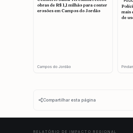
POLI
obras de R$ 1,1 milhão para conter
Políc
erosões em Campos do Jordão
mais 
de us
adul
Campos do Jordão
Pinda
Compartilhar esta página
RELATÓRIO DE IMPACTO REGIONAL