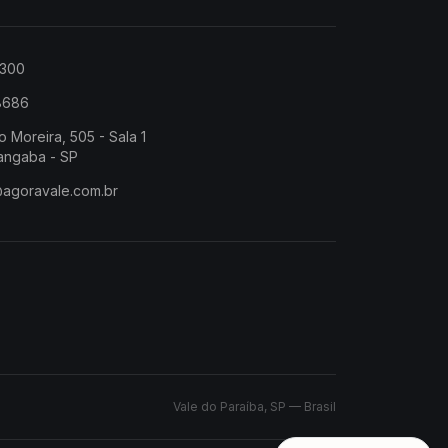
2300
-8686
o Moreira, 505 - Sala 1
angaba - SP
@agoravale.com.br
Vale do Paraíba, SP — Brasil