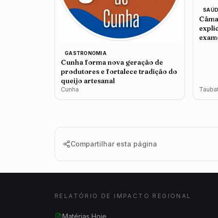
SAÚD
Câmar
expli
exame
admit
GASTRONOMIA
Cunha forma nova geração de
produtores e fortalece tradição do
queijo artesanal
Cunha
Tauba
Compartilhar esta página
RELATÓRIO DE IMPACTO REGIONAL
Matérias Hoje