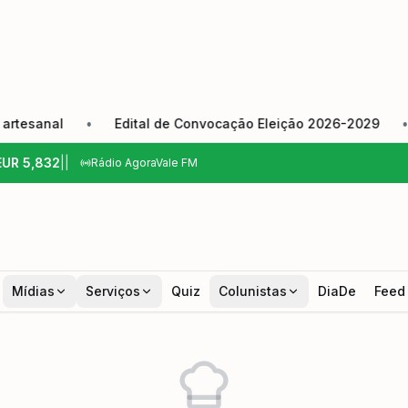
sanal
•
Edital de Convocação Eleição 2026-2029
•
C
EUR
5,832
|
|
Rádio AgoraVale FM
Mídias
Serviços
Quiz
Colunistas
DiaDe
Feed