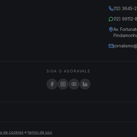
(12) 3645-
(12) 99112
Av. Fortunat
Pindamonh
jornalismo
SIGA O AGORAVALE
ca de cookies
e
termo de uso
.