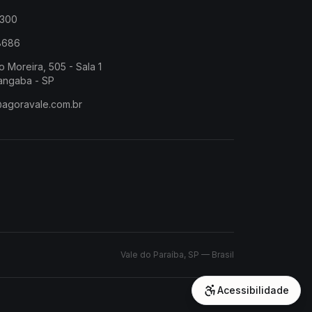
2300
-8686
o Moreira, 505 - Sala 1
angaba - SP
@agoravale.com.br
Vale do Paraíba, SP — Brasil
Acessibilidade