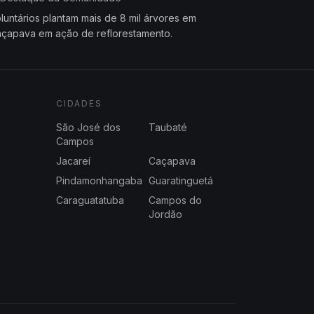
luntários plantam mais de 8 mil árvores em
çapava em ação de reflorestamento.
CIDADES
São José dos
Taubaté
Campos
Jacareí
Caçapava
Pindamonhangaba
Guaratinguetá
Caraguatatuba
Campos do
Jordão