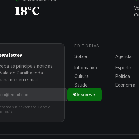
18°C
Vo
Ca
EDITORIAS
ewsletter
Sobre
Agenda
eba as principais notícias
Informativo
Esporte
Vale do Paraíba toda
Cultura
Política
ana no seu e-mail.
Saúde
Economia
Inscrever
eitamos sua privacidade. Cancele
do quiser.