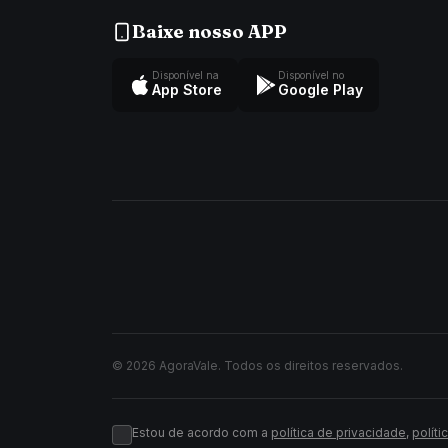
Baixe nosso APP
Disponível na
Disponível no
App Store
Google Play
© 2026 AgoraVale. Todos os direitos reservados.
Estou de acordo com a
política de privacidade
,
políti