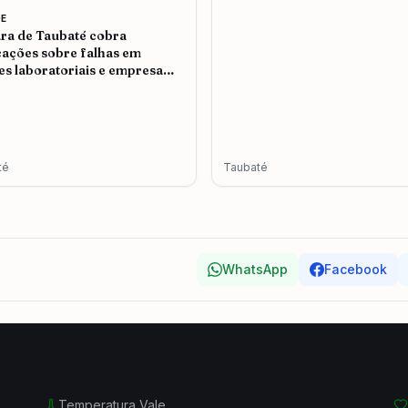
E
a de Taubaté cobra
cações sobre falhas em
s laboratoriais e empresa
e problemas no atendimento
té
Taubaté
WhatsApp
Facebook
Temperatura Vale