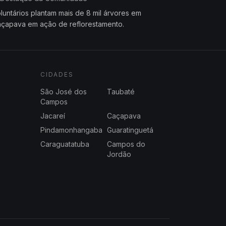
luntários plantam mais de 8 mil árvores em
çapava em ação de reflorestamento.
CIDADES
São José dos
Taubaté
Campos
Jacareí
Caçapava
Pindamonhangaba
Guaratinguetá
Caraguatatuba
Campos do
Jordão