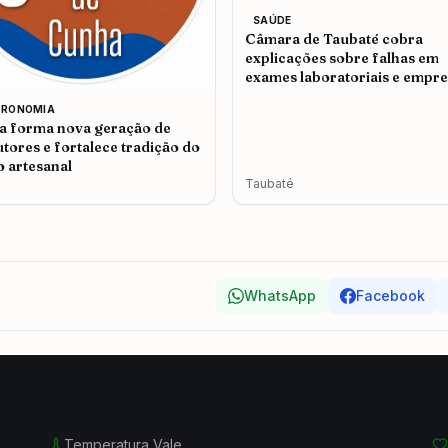
SAÚDE
Câmara de Taubaté cobra
explicações sobre falhas em
exames laboratoriais e empr
admite problemas no atendi
TRONOMIA
 forma nova geração de
tores e fortalece tradição do
o artesanal
Taubaté
WhatsApp
Facebook
Temperatura Vale