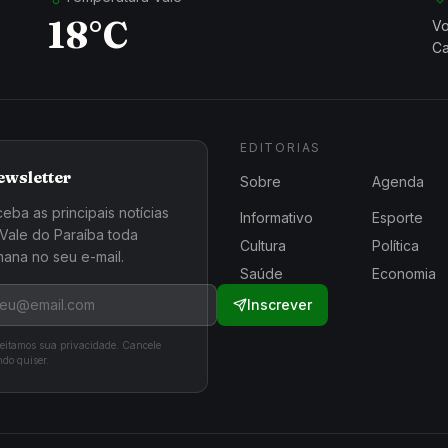
18°C
Vo
Ca
EDITORIAS
ewsletter
Sobre
Agenda
eba as principais notícias
Informativo
Esporte
Vale do Paraíba toda
Cultura
Política
ana no seu e-mail.
Saúde
Economia
Inscrever
eitamos sua privacidade. Cancele
do quiser.