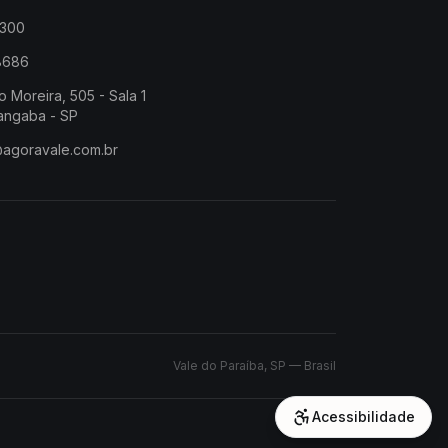
2300
-8686
o Moreira, 505 - Sala 1
angaba - SP
@agoravale.com.br
Vale do Paraíba, SP — Brasil
Acessibilidade