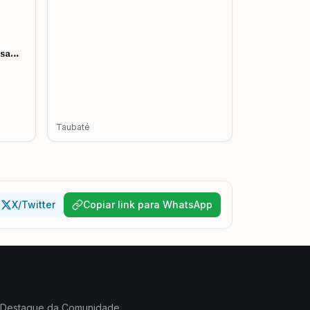
esa
mento
Taubaté
X/Twitter
Copiar link para WhatsApp
Destaque da Comunidade