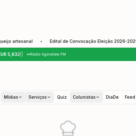
 artesanal
•
Edital de Convocação Eleição 2026-2029
EUR
5,832
|
|
Rádio AgoraVale FM
Mídias
Serviços
Quiz
Colunistas
DiaDe
Feed