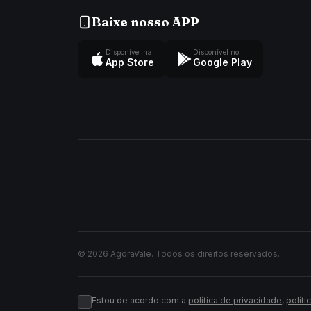
Baixe nosso APP
Disponível na
Disponível no
App Store
Google Play
© 2026 AgoraVale. Todos os direitos reservados.
Estou de acordo com a
política de privacidade
,
políti