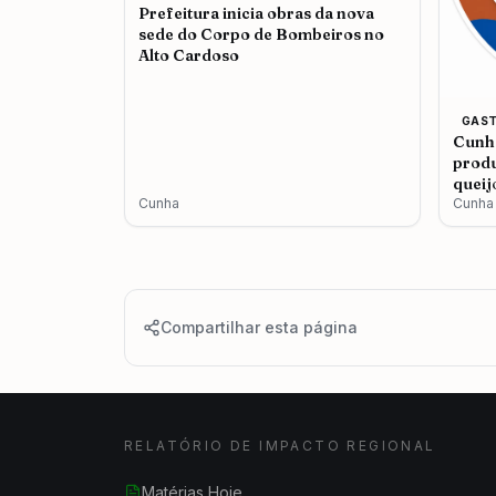
Prefeitura inicia obras da nova
sede do Corpo de Bombeiros no
Alto Cardoso
GAS
Cunha
produ
queij
Cunha
Cunha
Compartilhar esta página
RELATÓRIO DE IMPACTO REGIONAL
Matérias Hoje