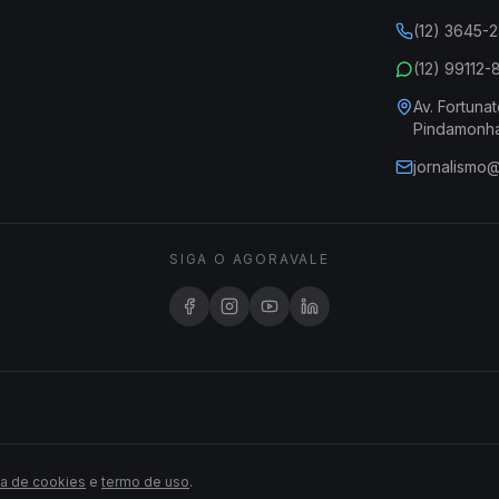
(12) 3645-
(12) 99112
Av. Fortunat
Pindamonh
jornalismo
SIGA O AGORAVALE
ca de cookies
e
termo de uso
.