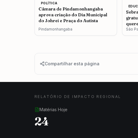
POLÍTICA
EDU
Câmara de Pindamonhangaba
Sebra
aprova criação do Dia Municipal
gratu
do Johrei e Praça do Autista
quere
Pindamonhangaba
São P
Compartilhar esta página
RELATÓRIO DE IMPACTO REGIONAL
Matérias Hoje
24