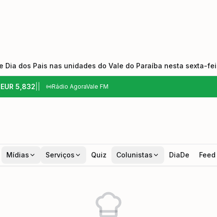
 Dia dos Pais nas unidades do Vale do Paraíba nesta sexta-feir
6
EUR
5,832
|
|
Rádio AgoraVale FM
Mídias
Serviços
Quiz
Colunistas
DiaDe
Feed