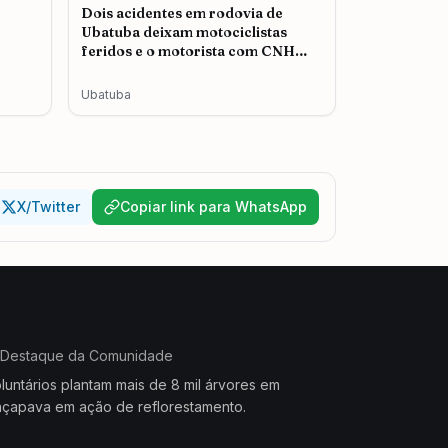
Dois acidentes em rodovia de
Ubatuba deixam motociclistas
feridos e o motorista com CNH
cassada é autuado
Ubatuba
X/Twitter
Copiar link para WhatsApp
Destaque da Comunidade
luntários plantam mais de 8 mil árvores em
çapava em ação de reflorestamento.