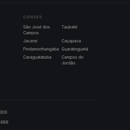
CIDADES
São José dos
Taubaté
Campos
Jacareí
Caçapava
Pindamonhangaba
Guaratinguetá
Caraguatatuba
Campos do
Jordão
2300
-8686