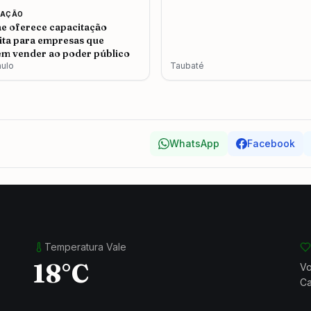
CAÇÃO
e oferece capacitação
ita para empresas que
m vender ao poder público
aulo
Taubaté
WhatsApp
Facebook
Temperatura Vale
18°C
Vo
Ca