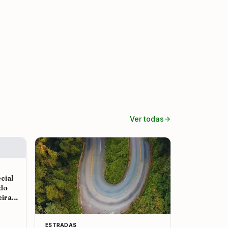
Ver todas
cial
 do
eira
ESTRADAS