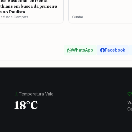
osé Basketball enfrenta
thians em busca da primeira
ia no Paulista
osé dos Campos
Cunha
WhatsApp
Facebook
Temperatura Vale
18°C
Vo
Ca