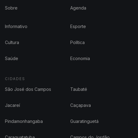
Sobre
Agenda
Informativo
Esporte
Cultura
Política
Saúde
Economia
CIDADES
São José dos Campos
Taubaté
Jacareí
Caçapava
Pindamonhangaba
Guaratinguetá
Caraguatatuba
Campos do Jordão