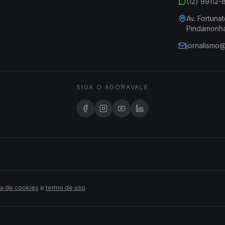
(12) 99112
Av. Fortunat
Pindamonh
jornalismo
SIGA O AGORAVALE
ca de cookies
e
termo de uso
.