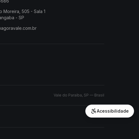
-8686
o Moreira, 505 - Sala 1
angaba - SP
@agoravale.com.br
Vale do Paraíba, SP — Brasil
Acessibilidade