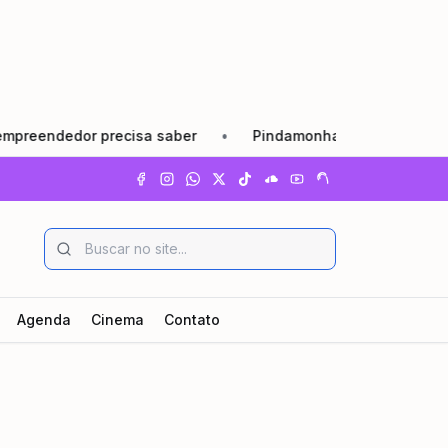
dedor precisa saber
•
Pindamonhangaba lança Agosto Lilás
Agenda
Cinema
Contato