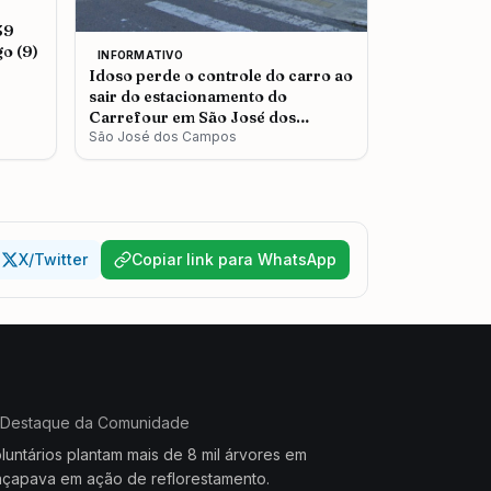
39
o (9)
INFORMATIVO
Idoso perde o controle do carro ao
sair do estacionamento do
Carrefour em São José dos
Campos
São José dos Campos
X/Twitter
Copiar link para WhatsApp
Destaque da Comunidade
luntários plantam mais de 8 mil árvores em
çapava em ação de reflorestamento.