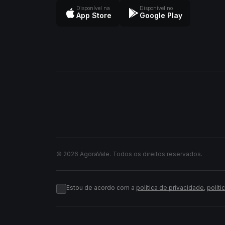
Disponível na
Disponível no
App Store
Google Play
© 2026 AgoraVale. Todos os direitos reservados.
Estou de acordo com a
política de privacidade
,
políti