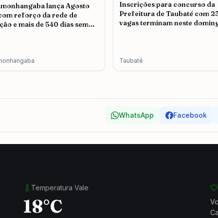
Inscrições para concurso da
amonhangaba lança Agosto
Prefeitura de Taubaté com 2
 com reforço da rede de
vagas terminam neste doming
ção e mais de 540 dias sem
icídio
monhangaba
Taubaté
WhatsApp
Facebook
Temperatura Vale
18°C
Vo
Ca