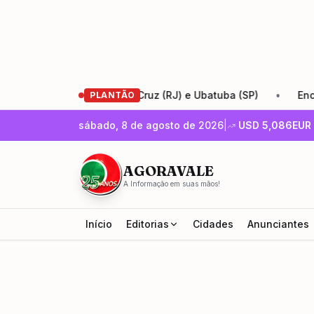
antos entre Santa Cruz (RJ) e Ubatuba (SP)
•
Encontro d
PLANTÃO
sábado, 8 de agosto de 2026
|
USD
5,086
EUR
AGORAVALE
A Informação em suas mãos!
Início
Editorias
Cidades
Anunciantes