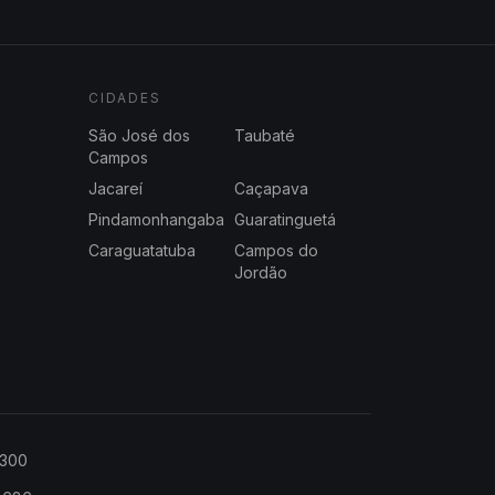
CIDADES
São José dos
Taubaté
Campos
Jacareí
Caçapava
Pindamonhangaba
Guaratinguetá
Caraguatatuba
Campos do
Jordão
2300