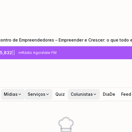
e Empreendedores – Empreender e Crescer: o que todo empreen
5,832
|
|
Rádio AgoraVale FM
Mídias
Serviços
Quiz
Colunistas
DiaDe
Feed