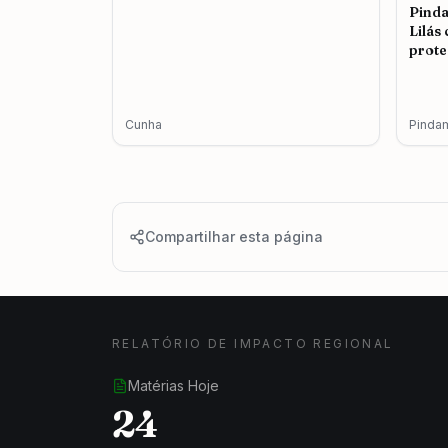
Pind
Lilás
prote
femin
Cunha
Pinda
Compartilhar esta página
RELATÓRIO DE IMPACTO REGIONAL
Matérias Hoje
24