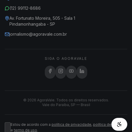
(12) 99112-8686
Av. Fortunato Moreira, 505 - Sala 1
Pindamonhangaba - SP
jornalismo@agoravale.com.br
SIGA O AGORAVALE
© 2026 AgoraVale. Todos os direitos reservados.
Vale do Paraíba, SP — Brasil
Estou de acordo com a
política de privacidade
,
política de cookies
e
termo de uso
.