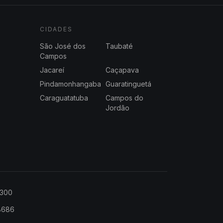
CIDADES
São José dos
Taubaté
Campos
Jacareí
Caçapava
Pindamonhangaba
Guaratinguetá
Caraguatatuba
Campos do
Jordão
2300
-8686