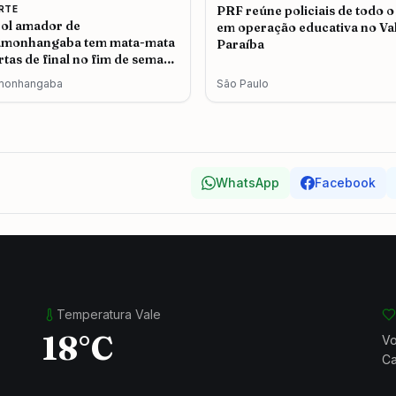
PRF reúne policiais de todo o
RTE
ol amador de
em operação educativa no Va
amonhangaba tem mata-mata
Paraíba
rtas de final no fim de semana
a dos Pais
monhangaba
São Paulo
WhatsApp
Facebook
Temperatura Vale
18°C
Vo
Ca