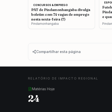
ESPO
CONCURSOS & EMPREGO
Futeb
PAT de Pindamonhangaba divulga
Pind
boletim com 74 vagas de emprego
e qua
nesta sexta-feira (7)
do Di
Pindamonhangaba
Pinda
Compartilhar esta página
RELATÓRIO DE IMPACTO REGIONAL
Matérias Hoje
24