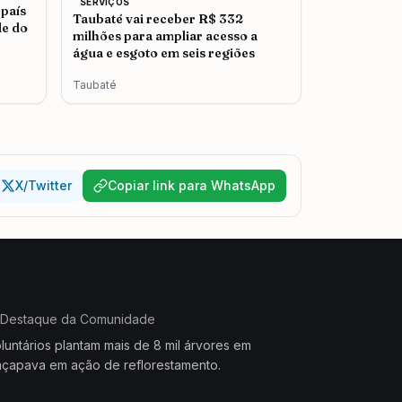
SERVIÇOS
 país
Taubaté vai receber R$ 332
le do
milhões para ampliar acesso a
água e esgoto em seis regiões
Taubaté
X/Twitter
Copiar link para WhatsApp
Destaque da Comunidade
luntários plantam mais de 8 mil árvores em
çapava em ação de reflorestamento.