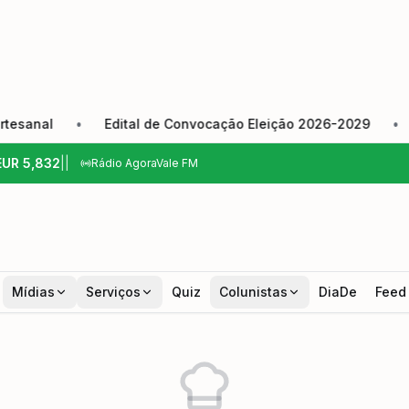
nal
•
Edital de Convocação Eleição 2026-2029
•
Câm
EUR
5,832
|
|
Rádio AgoraVale FM
Mídias
Serviços
Quiz
Colunistas
DiaDe
Feed