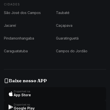
CIDADES
São José dos Campos
Taubaté
Jacareí
Caçapava
Pindamonhangaba
Guaratinguetá
Caraguatatuba
Campos do Jordão
Baixe nosso APP
Disponível na
App Store
Disponível no
Google Play