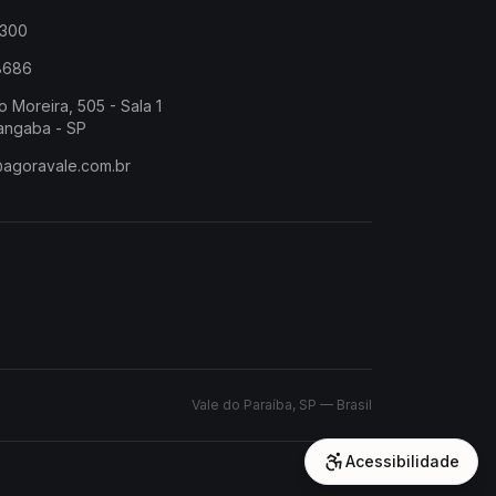
2300
-8686
o Moreira, 505 - Sala 1
angaba - SP
@agoravale.com.br
Vale do Paraíba, SP — Brasil
Acessibilidade