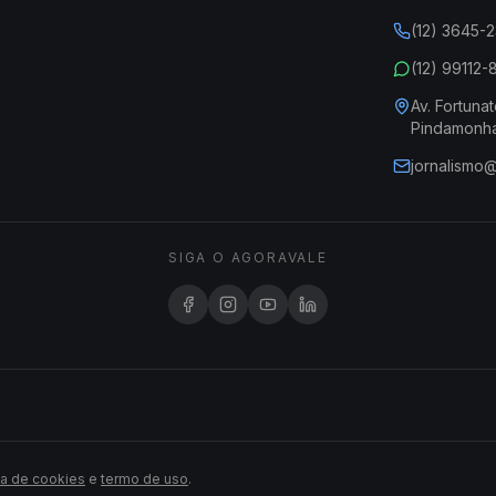
(12) 3645-
(12) 99112
Av. Fortunat
Pindamonh
jornalismo
SIGA O AGORAVALE
ca de cookies
e
termo de uso
.