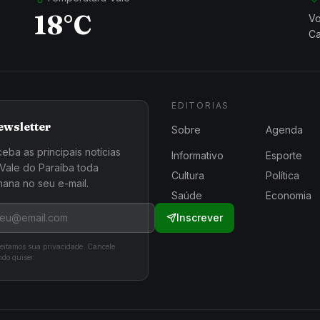
18°C
Vo
Ca
EDITORIAS
ewsletter
Sobre
Agenda
eba as principais notícias
Informativo
Esporte
Vale do Paraíba toda
Cultura
Política
ana no seu e-mail.
Saúde
Economia
Inscrever
eitamos sua privacidade. Cancele
do quiser.