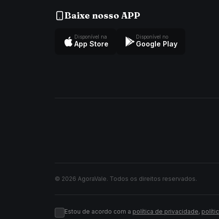
Baixe nosso APP
Disponível na
Disponível no
App Store
Google Play
© 2026 AgoraVale. Todos os direitos reservados.
Estou de acordo com a
política de privacidade
,
políti