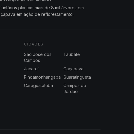
luntários plantam mais de 8 mil árvores em
çapava em ação de reflorestamento.
CIDADES
São José dos
Taubaté
Campos
Jacareí
Caçapava
Pindamonhangaba
Guaratinguetá
Caraguatatuba
Campos do
Jordão