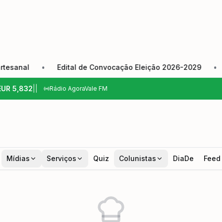
nal
•
Edital de Convocação Eleição 2026-2029
•
Câm
EUR
5,832
|
|
Rádio AgoraVale FM
Mídias
Serviços
Quiz
Colunistas
DiaDe
Feed