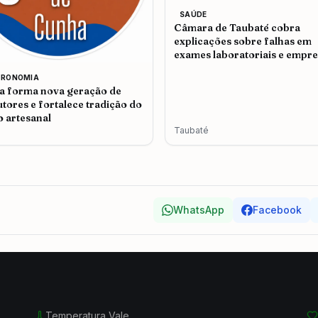
SAÚDE
Câmara de Taubaté cobra
explicações sobre falhas em
exames laboratoriais e empr
admite problemas no atendi
TRONOMIA
 forma nova geração de
tores e fortalece tradição do
o artesanal
Taubaté
WhatsApp
Facebook
Temperatura Vale