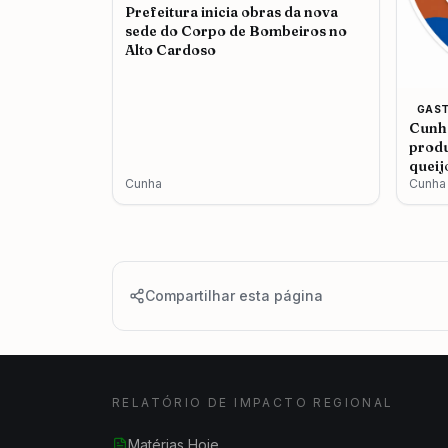
Prefeitura inicia obras da nova
sede do Corpo de Bombeiros no
Alto Cardoso
GAS
Cunha
produ
queij
Cunha
Cunha
Compartilhar esta página
RELATÓRIO DE IMPACTO REGIONAL
Matérias Hoje