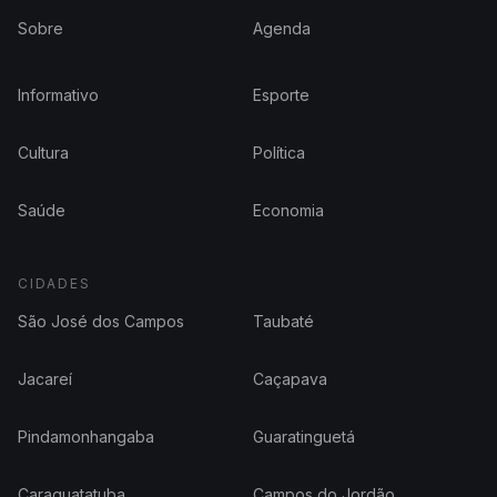
Sobre
Agenda
Informativo
Esporte
Cultura
Política
Saúde
Economia
CIDADES
São José dos Campos
Taubaté
Jacareí
Caçapava
Pindamonhangaba
Guaratinguetá
Caraguatatuba
Campos do Jordão