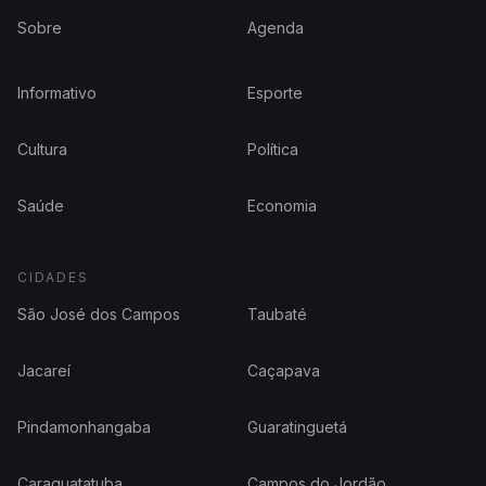
Sobre
Agenda
Informativo
Esporte
Cultura
Política
Saúde
Economia
CIDADES
São José dos Campos
Taubaté
Jacareí
Caçapava
Pindamonhangaba
Guaratinguetá
Caraguatatuba
Campos do Jordão