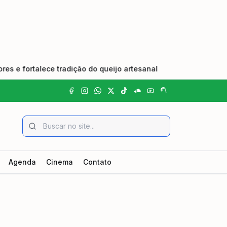
ortalece tradição do queijo artesanal
•
Homem é preso em
Agenda
Cinema
Contato