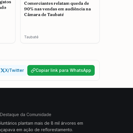
 gatos
Comerciantes relatam queda de
ado
90% nas vendas em audiência na
Câmara de Taubaté
Taubaté
X/Twitter
Copiar link para WhatsApp
Destaque da Comunidade
luntários plantam mais de 8 mil árvores em
çapava em ação de reflorestamento.