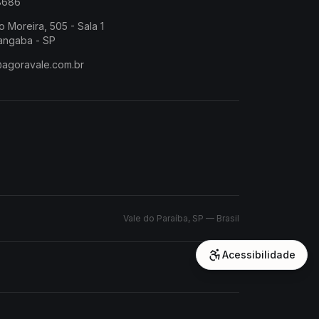
-8686
o Moreira, 505 - Sala 1
angaba - SP
@agoravale.com.br
Vale do Paraíba, SP — Brasil
Acessibilidade