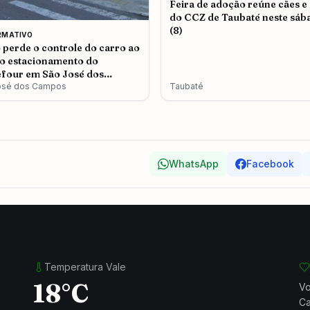
Feira de adoção reúne cães e
do CCZ de Taubaté neste sáb
(8)
RMATIVO
 perde o controle do carro ao
do estacionamento do
four em São José dos
os
osé dos Campos
Taubaté
WhatsApp
Facebook
Temperatura Vale
18°C
Vo
Ca