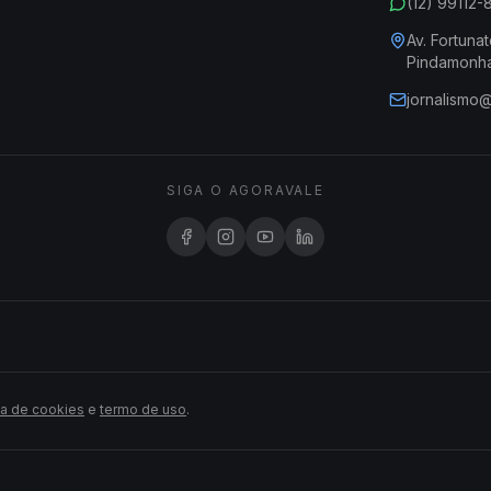
(12) 99112
Av. Fortunat
Pindamonh
jornalismo
SIGA O AGORAVALE
ca de cookies
e
termo de uso
.