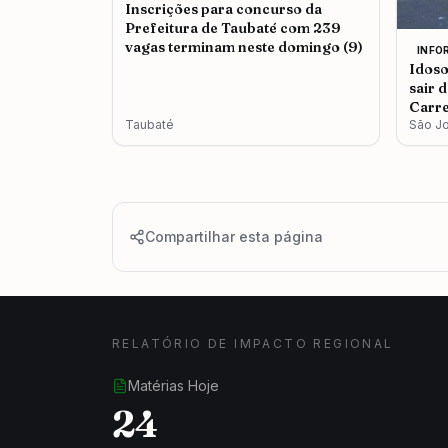
Inscrições para concurso da
Prefeitura de Taubaté com 239
vagas terminam neste domingo (9)
INFO
Idoso
sair 
Carre
Taubaté
Camp
São J
Compartilhar esta página
RELATÓRIO DE IMPACTO REGIONAL
Matérias Hoje
24