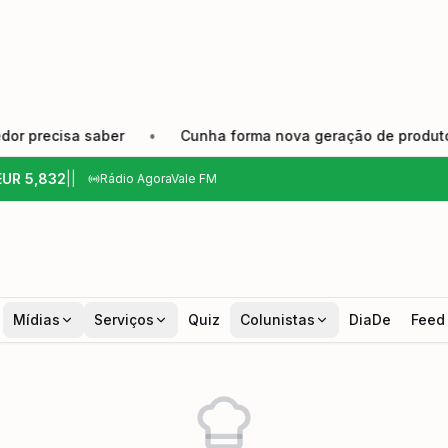
ecisa saber
•
Cunha forma nova geração de produtores e f
EUR
5,832
|
|
Rádio AgoraVale FM
Mídias
Serviços
Quiz
Colunistas
DiaDe
Feed