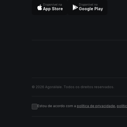
Disponível na
Disponível no
App Store
Google Play
© 2026 AgoraVale. Todos os direitos reservados.
Estou de acordo com a
política de privacidade
,
políti