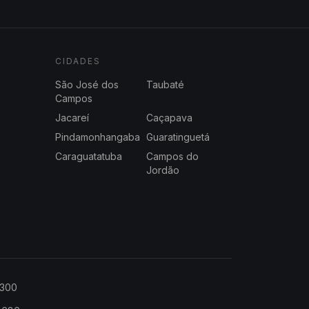
CIDADES
São José dos
Taubaté
Campos
Jacareí
Caçapava
Pindamonhangaba
Guaratinguetá
Caraguatatuba
Campos do
Jordão
2300