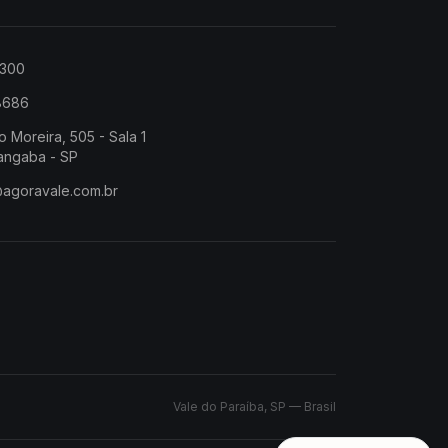
2300
-8686
o Moreira, 505 - Sala 1
angaba - SP
@agoravale.com.br
Vale do Paraíba, SP — Brasil