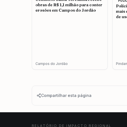
POLI
obras de R$ 1,1 milhão para conter
Políc
erosões em Campos do Jordão
mais 
de us
adul
Campos do Jordão
Pinda
Compartilhar esta página
RELATÓRIO DE IMPACTO REGIONAL