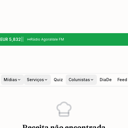
6
EUR
5,832
|
|
Rádio AgoraVale FM
Mídias
Serviços
Quiz
Colunistas
DiaDe
Feed
Receita não encontrada