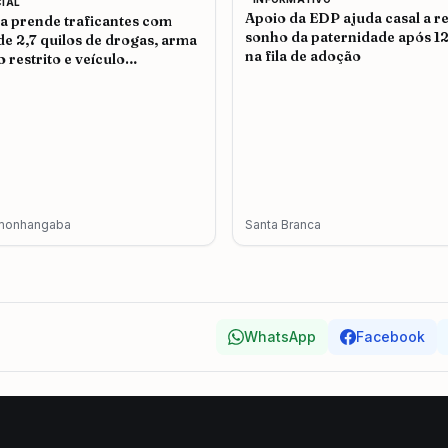
CIAL
Apoio da EDP ajuda casal a re
ia prende traficantes com
sonho da paternidade após 1
de 2,7 quilos de drogas, arma
na fila de adoção
o restrito e veículo
terado em Pindamonhangaba
monhangaba
Santa Branca
WhatsApp
Facebook