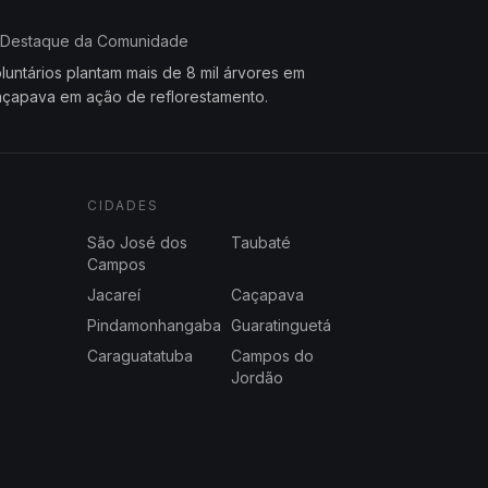
Destaque da Comunidade
luntários plantam mais de 8 mil árvores em
çapava em ação de reflorestamento.
CIDADES
São José dos
Taubaté
Campos
Jacareí
Caçapava
Pindamonhangaba
Guaratinguetá
Caraguatatuba
Campos do
Jordão