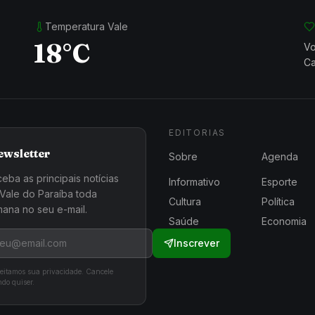
Temperatura Vale
18°C
Vo
Ca
EDITORIAS
ewsletter
Sobre
Agenda
eba as principais notícias
Informativo
Esporte
Vale do Paraíba toda
Cultura
Política
ana no seu e-mail.
Saúde
Economia
Inscrever
eitamos sua privacidade. Cancele
do quiser.