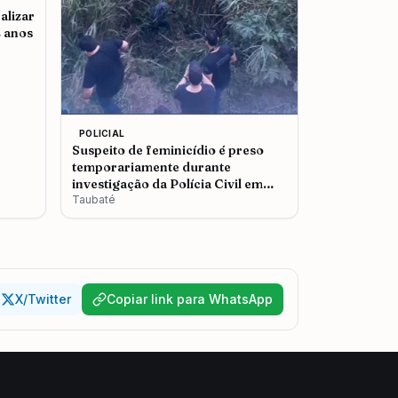
alizar
2 anos
POLICIAL
Suspeito de feminicídio é preso
temporariamente durante
investigação da Polícia Civil em
Taubaté
Taubaté
X/Twitter
Copiar link para WhatsApp