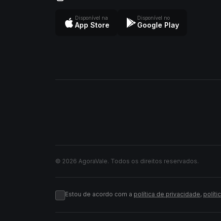
Disponível na
Disponível no
App Store
Google Play
© 2026 AgoraVale. Todos os direitos reservados.
Estou de acordo com a
política de privacidade
,
políti