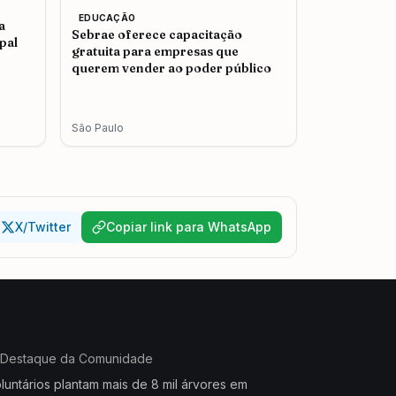
EDUCAÇÃO
a
Sebrae oferece capacitação
pal
gratuita para empresas que
querem vender ao poder público
São Paulo
X/Twitter
Copiar link para WhatsApp
Destaque da Comunidade
luntários plantam mais de 8 mil árvores em