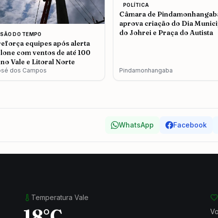
POLÍTICA
Câmara de Pindamonhangab
aprova criação do Dia Munici
do Johrei e Praça do Autista
ISÃO DO TEMPO
eforça equipes após alerta
clone com ventos de até 100
no Vale e Litoral Norte
osé dos Campos
Pindamonhangaba
WhatsApp
Facebook
Temperatura Vale
18°C
Vo