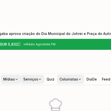
ova criação do Dia Municipal do Johrei e Praça do Autista
6
EUR
5,832
|
|
Rádio AgoraVale FM
Mídias
Serviços
Quiz
Colunistas
DiaDe
Feed