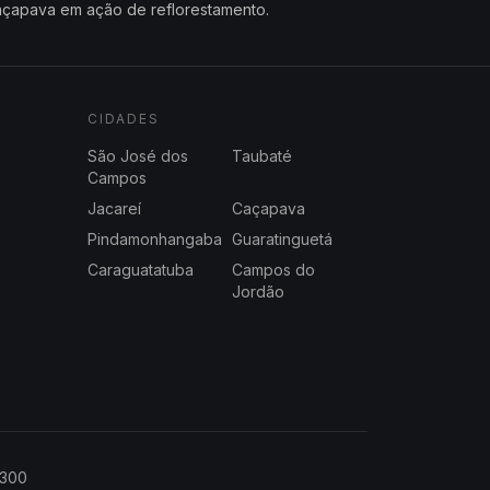
çapava em ação de reflorestamento.
CIDADES
São José dos
Taubaté
Campos
Jacareí
Caçapava
Pindamonhangaba
Guaratinguetá
Caraguatatuba
Campos do
Jordão
2300