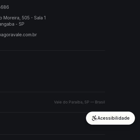
-8686
o Moreira, 505 - Sala 1
angaba - SP
@agoravale.com.br
Vale do Paraíba, SP — Brasil
Acessibilidade