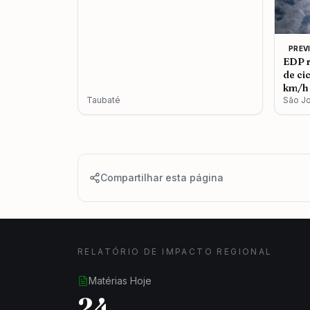
PREV
EDP r
de ci
km/h 
Taubaté
São J
Compartilhar esta página
RELATÓRIO DE IMPACTO REGIONAL
Matérias Hoje
24