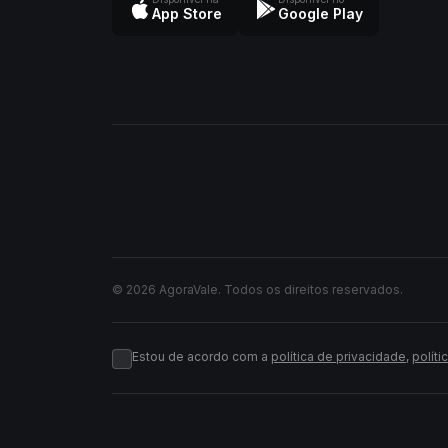
App Store
Google Play
© 2026 AgoraVale. Todos os direitos reservados.
Estou de acordo com a
política de privacidade
,
políti