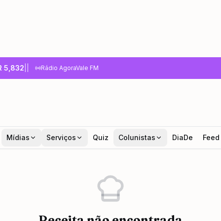
R
5,832
|
|
Rádio AgoraVale FM
Mídias
Serviços
Quiz
Colunistas
DiaDe
Feed
Receita não encontrada