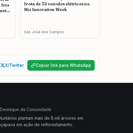
frota de 32 veículos elétricos no
 frio
Rio Innovation Week
nete
São José dos Campos
X/Twitter
Copiar link para WhatsApp
Destaque da Comunidade
luntários plantam mais de 8 mil árvores em
çapava em ação de reflorestamento.