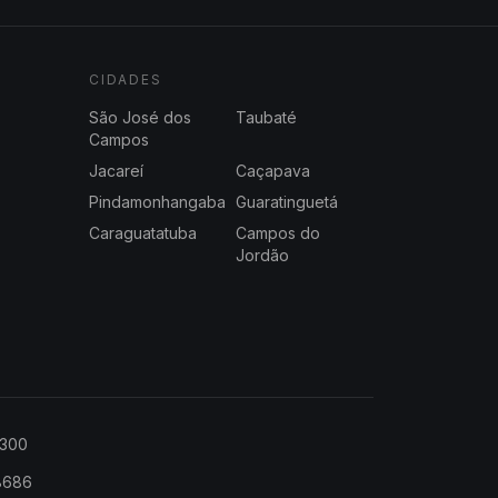
CIDADES
São José dos
Taubaté
Campos
Jacareí
Caçapava
Pindamonhangaba
Guaratinguetá
Caraguatatuba
Campos do
Jordão
2300
-8686