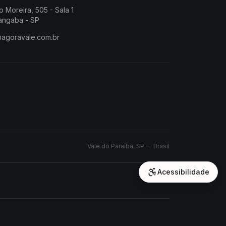
o Moreira, 505 - Sala 1
angaba - SP
@agoravale.com.br
Vale do Paraíba, SP — Brasil
Acessibilidade