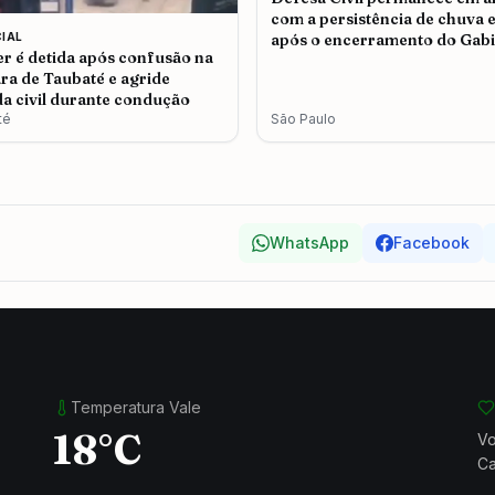
com a persistência de chuva e
CIAL
após o encerramento do Gabi
r é detida após confusão na
de Crise em São Paulo
a de Taubaté e agride
a civil durante condução
té
São Paulo
WhatsApp
Facebook
Temperatura Vale
18°C
Vo
Ca