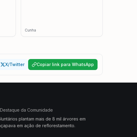
Cunha
X/Twitter
Copiar link para WhatsApp
Destaque da Comunidade
luntários plantam mais de 8 mil árvores em
çapava em ação de reflorestamento.