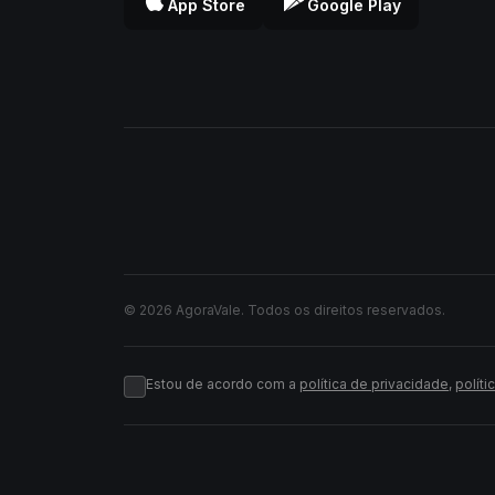
App Store
Google Play
© 2026 AgoraVale. Todos os direitos reservados.
Estou de acordo com a
política de privacidade
,
políti