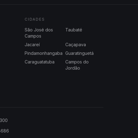
CIDADES
São José dos
Taubaté
Campos
Jacareí
Caçapava
Pindamonhangaba
Guaratinguetá
Caraguatatuba
Campos do
Jordão
2300
-8686