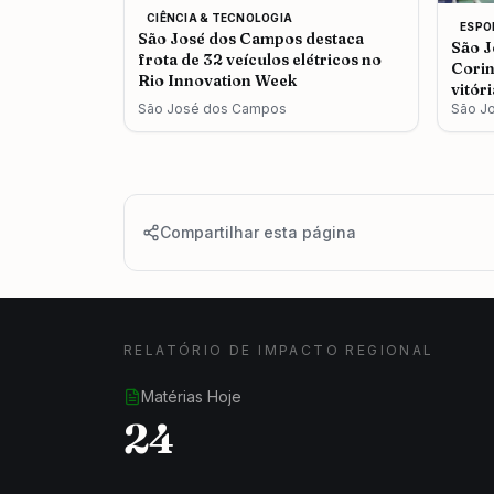
CIÊNCIA & TECNOLOGIA
ESPO
São José dos Campos destaca
São J
frota de 32 veículos elétricos no
Corin
Rio Innovation Week
vitór
São José dos Campos
São J
Compartilhar esta página
RELATÓRIO DE IMPACTO REGIONAL
Matérias Hoje
24