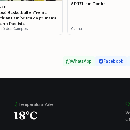
SP 171, em Cunha
RTE
osé Basketball enfrenta
thians em busca da primeira
ia no Paulista
osé dos Campos
Cunha
WhatsApp
Facebook
Temperatura Vale
18°C
Vo
Ca