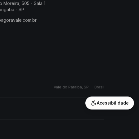
o Moreira, 505 - Sala 1
angaba - SP
@agoravale.com.br
Vale do Paraíba, SP — Brasil
Acessibilidade