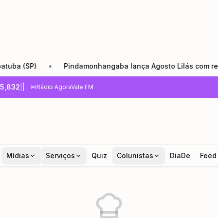
(SP)
•
Pindamonhangaba lança Agosto Lilás com reforço d
5,832
|
|
Rádio AgoraVale FM
Mídias
Serviços
Quiz
Colunistas
DiaDe
Feed