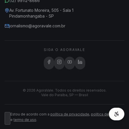
(12) 99112-8686
Av. Fortunato Moreira, 505 - Sala 1
Pindamonhangaba - SP
jornalismo@agoravale.com.br
SIGA O AGORAVALE
© 2026 AgoraVale. Todos os direitos reservados.
Vale do Paraíba, SP — Brasil
Estou de acordo com a
política de privacidade
,
política de cookies
e
termo de uso
.