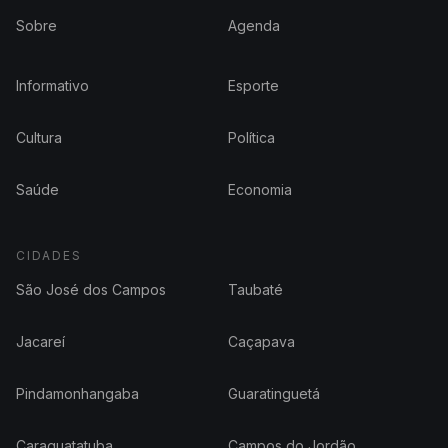
Sobre
Agenda
Informativo
Esporte
Cultura
Política
Saúde
Economia
CIDADES
São José dos Campos
Taubaté
Jacareí
Caçapava
Pindamonhangaba
Guaratinguetá
Caraguatatuba
Campos do Jordão