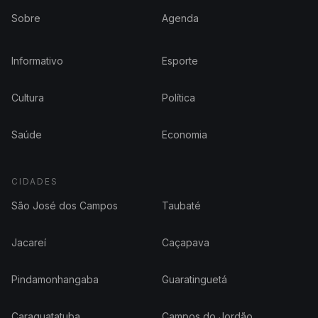
Sobre
Agenda
Informativo
Esporte
Cultura
Política
Saúde
Economia
CIDADES
São José dos Campos
Taubaté
Jacareí
Caçapava
Pindamonhangaba
Guaratinguetá
Caraguatatuba
Campos do Jordão